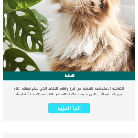
القطط
التنشئة الاجتماعية للقطط من ابرز واهم النقاط التى ستواجهك اثناء
تربيتك للقطة, والتى سيساعدك الاهتمام بها بامتلاك قطة لطيفة
وودودة. من الشائع عن القطط انها كائنات مستقلة ومنعزلة وتفضل دائما
الا البقاء منفصلة عن التجمعات. اذا كان لديك قطة صغيرة ، أو ستحصل
اقرأ المزيد
على واحدة في المستقبل القريب ، وتريد أن تعرف كيفية تكوين صداقة
اجتماعية جديدة مع العائلة, فاستكمل هذا المقال. اقرا ايضا: تصرفات
القطط ومعانيها : سلوكيات القطط الشيرازى وتفسيرها ما هو افضل
وقت لتعليم قطتك الاختلاط ؟ السن الأساسي والأكثر أهمية للتنشئة
الاجتماعية للقطط هو ما بين ثلاثة إلى تسعة أسابيع من العمر. من اهم