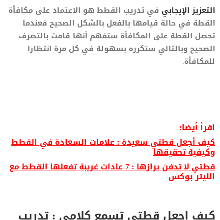
التعزيز الإيجابي
في تدريب القطط هو الاعتماد على مكافأة
القطة في حالة قيامها بالفعل بالشكل الصحيح فعندما
تحصل القطة على المكافأة ستفهم أنها قامت بالتصرف
الصحيح وبالتالي ستكرره بسهولة في كل مرة انتظارا
للمكافأة.
اقرأ أيضا:
كيف أجعل قطتي سعيدة : علامات السعادة في القطط
وكيفية تحقيقها
قطتي لا تدفن برازها : 7 عادات غريبة تفعلها القطط مع
الليتر بوكس
كيف اجعل قطتي تسمع كلامي : تدريب