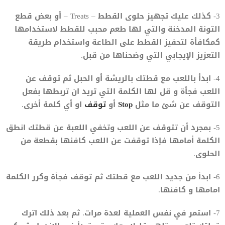
3- كذلك عليك تجهيز حلوى القطط – Treats – أو بعض قطع
التونة المدخنة والتي لها طعم محبب للقطط لاستخدامها
كمكافأة لتحفيز القطط على الطاعة واستخدام طريقة
التعزيز الإيجابي التي وضحناها من قبل.
4- ابدأ باللعب مع قطتك بالريشة أو الحبل ثم توقف عن
اللعب فجأة و قل لها الكلمة التي تريد ان تربطها بفعل
التوقف عن شئ ما مثل
Stop
أو
توقف
او أي كلمة أخرى.
5- بمجرد أن تتوقف عن اللعب وتخفي اللعبة عن قطتك انطق
الكلمة أمامها فإذا توقفت عن اللعب كافئها بقطعة من
الحلوى.
6- ابدأ من جديد اللعب مع قطتك ثم توقف فجأة وكرر الكلمة
امامها و كافئها.
7- استمر في نفس العملية لعدة مرات. ثم بعد ذلك اترك