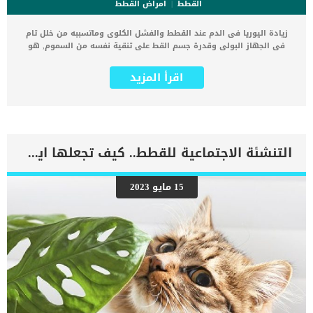
القطط
امراض القطط
زيادة اليوريا فى الدم عند القطط والفشل الكلوى وماتسببه من خلل تام
فى الجهاز البولى وقدرة جسم القط على تنقية نفسه من السموم, هو
موضوع هذا المقال. المعروف عن هذه الحالة هو وجود مستويات عالية
بشكل غير طبيعي من اليوريا ومنتجات البروتين والأحماض الأمينية في دم
اقرأ المزيد
القطة باسم البولينا الحاد. كما تتبع هذه الحالة عادةً إصابات الكلى أو
تحدث عند انسداد الأنابيب البولية التي تربط الكلية بالمثانة (الحالب). مما
يؤدى الى إعاقة تدفق البول، مما يؤدي إلى خلل في تنظيم السوائل
ويؤدي إلى تراكم السموم المحتملة في الجسم. ولحسن الحظ، يمكن علاج
البولينا الحاد وعلاجه بنجاح إذا تم تشخيصه في الوقت المناسب وعلاجه
على الفور. مع الاسف التعرض للمواد الكيميائية مثل مضاد التجمد يزيد من
التنشئة الاجتماعية للقطط.. كيف تجعلها ايجابية ؟
خطر الاصابة بالفشل الكلوى وزيادة اليوريا فى الدم عند القطط. اقرأ ايضا:
اسباب البول المدمم عند القطط يمكن ان تصيب هذه الحالة القطط من
الذكور والاناث, وايضا يمكن ان تصيب الكلاب. علامات زيادة اليوريا فى الدم
15 مايو 2023
عند القطط نظرًا لتدفق هذا الدم السام عبر جسم القطة، تتأثر معظم
الأجهزة، بما في ذلك الجهاز البولي والجهاز الهضمي والجهاز العصبي
والجهاز التنفسي والعضلات الهيكلية والجهاز اللمفاوي والمناعي. اما
بخصوص الاعراض فيمكن أن تشمل : فقدان
الشهيةالخمولالقيءالإسهالالتهاب اللسانرائحة النفس الكريهة تقرحات
في الفمالحمىالنبض السريع أو البطيءانخفاض أو زيادة […]