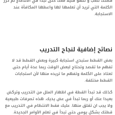
قطتك تلعب و تلهو قليلا معك حتى تبدأ في الاندماج ثم كرر
الكلمة التي تريد أن تعلمها لها واعطها المكافأة عند
الاستجابة.
نصائح إضافية لنجاح التدريب
بعض القطط ستبدي استجابة كبيرة وبعض القطط قد لا
تفهم ما تقصد وتحتاج لبعض الوقت ربما عدة أيام حتى
تعتاد على الكلمة وتفهم ما تريده منها لأن استجابات
القطط مختلفة.
كذلك قد تبدأ القطة في اظهار الملل من التدريب وتركض
بعيدا عنك أو ربما تبدأ في عض يديك. هذه تصرفات طبيعية
ولا يجب ان تقلق منها. عليك فقط الانتظام في التدريب مع
قطتك بشكل يومي حتى تبدأ في تعلم الأوامر الجديدة.