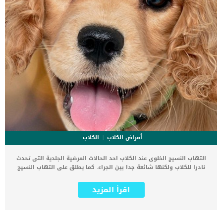
أمراض الكلاب
الكلاب
التهاب النسيج الخلوى عند الكلاب احد الحالات المرضية الجلدية التى تحدث
نادرا للكلاب ولكنها شائعة جدا بين الجراء. كما يطلق على التهاب النسيج
الخلوى عند الجراء اسماء اخرى مثل التهاب الجلد الحبيبي المعقم أو
التهاب العقد اللمفية. ترتبط هذه الحالة بمجموعة من العلامات والاعراض,
اقرأ المزيد
فاذا كان جروك مصابا بها ستلاحظ ظهور تورم مفاجئ في الوجه (خاصة
في الكمامة والجفون) متبوعًا بتورم الغدد الليمفاوية في الرقبة. اقرا ايضا:
ما هو الفتق عند الجراء ؟ كما تسبب الحالة أيضًا آفات نازية متقشرة تشبه
البثور على الجلد ، والتي عادة ما تكون مؤلمة. فى كثيرا من الحالات عندما