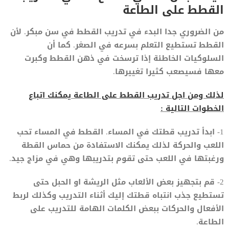
القطط على الطاعة
من الضروري جدا البدء في تدريب القطط في سن مبكر. لأن
القطط تستطيع التعلم بسرعه في الصغر. كما أن
السلوكيات الخاطئة إذا ترسخت في ذهن القطط وكبرت
معها فسيصعب كثيرا تغييرها.
لذلك ومن اجل تدريب القطط على الطاعة يمكنك اتباع
الخطوات التالية :
1- ابدأ تدريب قطتك في المساء. القطط في المساء تحب
اللعب والحركة لذلك يمكنك الاستفادة من حماس القطة
ورغبتها في اللعب حتى تقوم بتدريبها وهي في مزاج جيد.
2- قم بتجهيز بعض الألعاب مثل الريشة او الحبل حتى
تستطيع جذب انتباه قطتك إليك أثناء التدريب وكذلك لربط
الأفعال والحركات ببعض الكلمات الهامة للتدريب على
الطاعة.