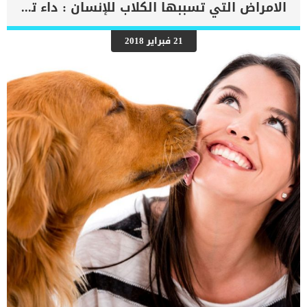
تكوين شخصية القط الاحتماعى هو بقائة مع امه فى هذه المرحلة العمرية
الامراض التي تسببها الكلاب للإنسان : داء توليري أو حمى الأرانب
لانها ستكون نافذته الاولى للعالم حتى من قبل المربى. كما انه في نفس
الوقت تقريبًا ، تبدأ القطط الصغيرة في التفكير في غير القطط ، مثل
البشر وكلبك واى حيوان أليف اخر فى المنزل. اقرا ايضا: حقائق عن
21 فبراير 2018
سلوكيات القطط : لماذا تنام القطة على رأسي ؟ كيف انشئ قطة
اجتماعية ؟ حاول دائما ان تطلعها على العالم بالتدريج, وتقدم لك كل شئ
بالتدريج. يرفض الاطفال من القطط والبشر التجربة الجديد, فمثلا ستجد ان
قطتك تصرخ وتعول عندما تقوم بوضعها فى الحامل ووضعها فى السيارة
للسفر. حاول ان تربط هذه […]