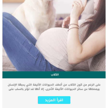
الكلاب
على الرغم من كون الكلاب من ألطف الحيوانات الأليفة التي يحبها الإنسان
ويفضلها عن سائر الحيوانات الأليفة الأخرى، إلا أنها قد تؤثر بالسلب على
المرأة الحامل وتصيبها بالكثير من الأمراض التي تضر صحتها وصحة جنينها،
لذلك سوف نتعرف معكم اليوم على اضرار الكلاب على المرأة الحامل
اقرأ المزيد
والمشاكل المتعددة التي قد يسببها وجود كلب في المنزل مع المرأة
الحامل. قفز الكلاب على الجسم من أهم الاضرار التي قد تتعرض إليها