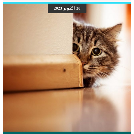
رعاية المسنين أو قد تفكر في القتل الرحيم. يمكننا اختصار هذه العلامات
على شكل مجموعة من المراحل التى يتدرجها الكلب الى ان يصل الى
20 أكتوبر 2023
النهاية. اهم علامات وفاة الكلاب بسبب قصور القلب الاحتقانى كما ذكرنا
ستكون هذه العلامات عبارة عن مراحل متدرجة الى المرحلة الاخيرة وهى
الوفاة. _المرحلة الاولى, تظهر ان الكلب معرض لخطر الإصابة بسرطان
القلب ، ولكن ليس لديه أعراض ولا تغييرات في القلب. _المرحلة
الثانية,يعاني الكلب […]