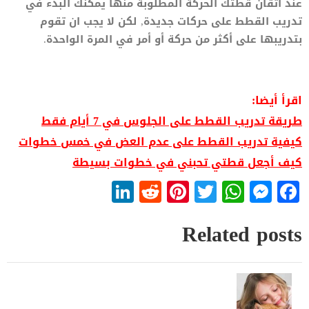
عند اتقان قطتك الحركة المطلوبة منها يمكنك البدء في
تدريب القطط على حركات جديدة, لكن لا يجب ان تقوم
بتدريبها على أكثر من حركة أو أمر في المرة الواحدة.
اقرأ أيضا:
طريقة تدريب القطط على الجلوس في 7 أيام فقط
كيفية تدريب القطط على عدم العض في خمس خطوات
كيف أجعل قطتي تحبني في خطوات بسيطة
LinkedIn
Reddit
Pinterest
WhatsApp
Twitter
Messenger
Facebook
Related posts