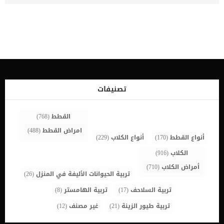
المرأة الحامل بسبب وجود كلب في المنزل هو قفز الكلب على بطن المرأة
الحامل، حيث تصف معظم الكلاب بقوة قفزتها وشدتها المتعارف عليها
ومن الممكن أن يؤدي ذلك إلى الإجهاض لا قدر الله، لذلك ينصح دائمًا
بالإبتعاد تمامًا عن الكلاب خلال فترة الحمل. أو على أقل تقدير تجنب دخول
الكلاب داخل المنزل أو عزلها في اماكن لا تستطيع فيها التعامل مع
المراة في فترة الحمل. اقرأ أيضا: اضرار تربية الكلاب على صحة البنات
الحساسية الشديدة للحامل من اضرار الكلاب على المرأة الحامل هو تسبب
الكلاب في حدوث الحساسية الشديدة لها نظرًا لما تحمله في جلودها من
حشرات ومواد غير مرئية وفيروسات وبكتيريا خطيرة قد تتسبب في نقل
بعض الأمراض للحامل وجنينها، لذلك ينصح الأطباء دائمًا بضرورة تحصين
تصنيفات
الكلاب وزيارة الطبيب البيطري من وقت لآخر للتأكد من كون […]
القطط
(768)
امراض القطط
(488)
أنواع القطط
(170)
أنواع الكلاب
(229)
الكلاب
(916)
أمراض الكلاب
(710)
تربية الحيوانات الأليفة في المنزل
(26)
تربية السلاحف
(17)
تربية الهامستر
(8)
تربية طيور الزينة
(21)
غير مصنف
(12)