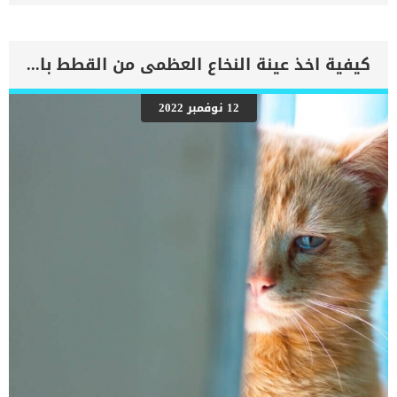
وراثية خطيرة والتي عادة ما تسبب الموت قبل أن يبلغ الكلب عامين من
العمر. اقرأ ايضا: تعرف على الاضطرابات المناعية وتأثيرها على الجلد عند
الكلاب مرض التهاب الجلد القاتل يؤثر فقط على تلك الكلاب ذات الجلد
الأبيض والفراء بسبب نقص الصباغ. يتسبب هذا المرض في تأخر شديد في
كيفية اخذ عينة النخاع العظمى من القطط بالتفاصيل
النمو وسماكة الجلد وبثور مؤلمة على الكمامة والعينين والأنف والأذنين
والقدمين والأغشية المخاطية مما يؤدي في النهاية إلى الالتهاب الرئوي
والموت. يمكنك التعرف على اصابة كلبك بهذه الحالة بمجرد ان يتم الجرو 8
12 نوفمبر 2022
اسابيع حيث يبدو اقل فى الحجم من اقرانه. اعراض التهاب الجلد القاتل
عند الكلاب جلد سميك في الساقين والقدمين القرح المؤلمة على أصابع
القدم بثور وآفات على الوجه والأغشية المخاطية (الشفتين والأنف والفم
والأعضاء التناسلية والحلق) النمو البطيء الوقوف مع تباعد الساقين
الأظافر المشوهة والمكسورة إسهال خمول اكتئاب صعوبة في الأكل […]