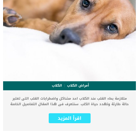
أمراض الكلاب
الكلاب
متلازمة بطء القلب عند الكلاب احد مشاكل واضطرابات القلب التى تعتبر
حالة طارئة وتهدد حياة الكلب. سنتعرف فى هذا المقال التفاصيل الخاصة
بمشاكل ومتلازمة بطء الكلب عند الكلاب وكيفية العلاج منها وابرز
اسبابها. كما ان الكلاب تصاب بمتلازمة بطء القلب نتيجة بعض العوامل
اقرأ المزيد
الوراثية, وتشيع بين سلالات معينة دون الاخرى. تتنوع اعراض وعلامات هذه
الحالة لتتشابه مع العديد من اعراض وعلامات اضطرابات وقصور القلب
ولكن يعتبر الاغماء هو العلامة الاساسية لهذه الحالة. كما قد ينخفض ​​
معدل ضربات قلب كلبك أو يرتفع إلى مستوى خطير ويمكن أن تتضاءل