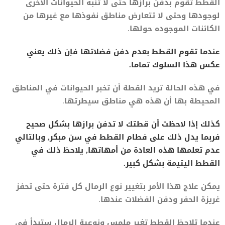
القطط تقوم بدفن برازها حتى لا تنبه الحيوانات الأخرى
لوجودها وحتى لا تتعارض مناطق نفوذها مع غيرها من
الكائنات الموجوده حولها.
عندما تقوم القطط بعدم دفن فضلاتها فإن ذلك يعني
عكس هذا السلوك تماما.
في هذه الحالة تريد القطة أن تخبر الحيوانات في المناطق
المحيطة بها أن هذه هي مناطق سيطرتها.
كذلك إذا لاحظت أن قطتك لا تدفن برازها بشكل صحيح
فربما يدل ذلك على فطام القطط في سن مبكر, وبالتالي
عدم تعلمها هذه العادة من أمهاتها, يلاحظ ذلك في
القطط اليتيمة بشكل كبير.
يمكن علاج هذا الأمر بتغيير نوع الرمال كل فترة حتى تحفز
غريزة الحفر ودفن الفضلات عندها.
عندما تلاحظ القطط تغير ملمس ونوعية الرمال ستبدأ في