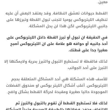
معين.
القطط حيوانات تعشق النظافة, وقد يعتقد البعض أن عليه
تنظيف الليتربوكس يوميا لتجنب تبول القطة وتبرزها على
جانبي الليتربوكس لكن هذا لن يحل المشكلة.
في الحقيقة ان تبول أو تبرز القطة داخل الليتربوكس على
أحد جانبيه أو حوافه هو علامة على ان الليتربوكس أصبح
صغيرا جدا على قطتك.
لذلك فالقطة لا تستطيع التبول والتبرز بحرية ولايمكنها إلا
التبرز على أحد الجوانب.
للأسف هذه المشكلة هي أحد المشاكل المتعلقة بحجم
الليتربوكس, أغلب أشكال الليتر بوكس او صندوق الفضلات
الموجودة حاليا صغيرة ومقيدة لحركة القطط بشكل واضح.
لذلك فلا تستطيع القطط أن تقوم بالتبول والتبرز ثم
الالتفاف ودفن فضلاتها بالطريقة الصحيحة وتبدأ المشكلة