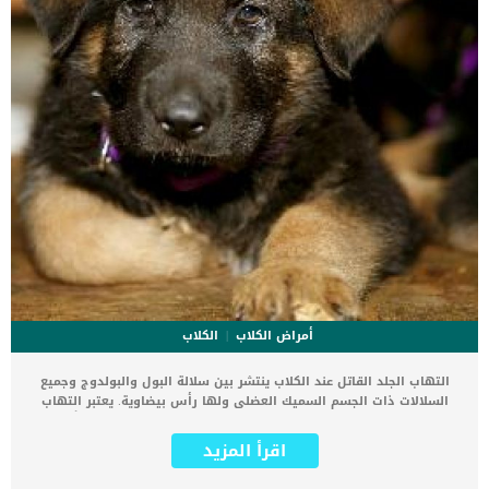
أمراض الكلاب
الكلاب
التهاب الجلد القاتل عند الكلاب ينتشر بين سلالة البول والبولدوج وجميع
السلالات ذات الجسم السميك العضلى ولها رأس بيضاوية. يعتبر التهاب
الجلد القاتل مرض تدريجي يظهر عادة في سن مبكرة ويكون مميتًا في
غضون بضعة أشهر. لا يوجد علاج فعال لالتهاب الجلد القاتل ، ولكن هناك
اقرأ المزيد
بعض العلاجات والأدوية التي يمكن استخدامها للمساعدة في إبطاء الضرر
وتقليل الانزعاج على الكلب. كما يعتبر التهاب الجلد القاتل هو حالة جلدية