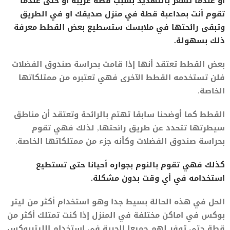
أو عندما تشعر بالتهديد بسبب قطة غريبة أو حتى عندما
تقوم أنت بمداعبة قطة في منزل صديقك او في الطريق
وتبقى رائحتها في ملابسك ستسطيع بعض القطط معرفة
ذلك بسهولة.
بعض القطط تعتقد أنها إذا قامت بحراسة صندوق الفضلات
فلن تستخدمه القطط الآخرى فهي تعتبره من ممتلكاتها
الخاصة.
القطط كما أوضحنا سابقا تهتم بالرائحة وتعتقد أن مناطق
سيطرتها تتحدد عن طريق رائحتها, لذلك فهي تقوم
بحراسة صندوق الفضلات وكأنه جزء من ممتلكاتها الخاصة.
كذلك فهي تقوم بالنوم بجواره أحيانا حتى تستطيع
استخدامه في أي وقت بدون مشكلة.
الحل في هذه الحالة بسيط جدا وهو استخدام أكثر من ليتر
بوكس في اماكن مختلفة في المنزل إذا كنت تمتلك أكثر من
قطة حتى توفر لهم جميعا الحرية في استخدام الليتربوكس