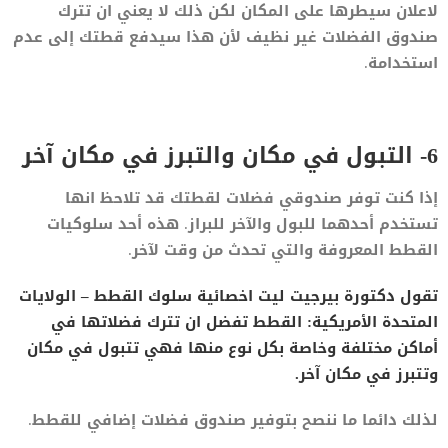
لاعلان سيطرها على المكان لكن ذلك لا يعني ان تترك
صندوق الفضلات غير نظيف لأن هذا سيدفع قطتك إلى عدم
استخدامة.
6- التبول في مكان والتبرز في مكان آخر
إذا كنت توفر صندوقي فضلات لقطتك قد تلاحظ انها
تستخدم أحدهما للبول والآخر للبراز. هذه أحد سلوكيات
القطط المعروفة والتي تحدث من وقت لآخر.
تقول دكتورة بيرجيت ليت اخصائية سلوك القطط – الولايات
المتحدة الأمريكية: القطط تفضل ان تترك فضلاتها في
أماكن مختلفة وخاصة بكل نوع منها فهي تتبول في مكان
وتتبرز في مكان آخر.
لذلك دائما ما ننصح بتوفير صندوق فضلات إضافي للقطط.