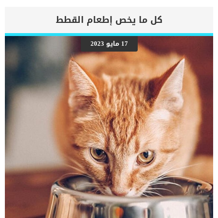
الأعراض وتتلاشى بمرور الوقت. مع الاسف عدم انتظام ضربات القلب من
اكثر الاعراض الشائعة المرتبطة بالاجهاد او بمشاكل الجهاز التنفسى ككل
كل ما يخص إطعام القطط
ومن الصعب تحديد السبب الاساسى لها بسهولة. اقرأ ايضا: اسباب خلف
اضطراب كهربية القلب عند الكلاب اذا لاحظت ان قلب كلبك لا يعمل بشكله
الطبيعى فمن المرجح انه مصاب بهذه الحالة المرضية وتحتاج الى طلب
17 مايو 2023
الاستشارة الطبية. كما انه من الممكن تعريف هذه الحالة بانها تشوهات
في الإيقاع النموذجي لضربات قلب الكلب الأكبر سنًا والبالغ. اعراض متلازمة
بطء القلب عند الكلاب غالبًا ما تكون الأعراض معممة ، ومع ذلك ، هناك عدد
قليل من الأعراض المحددة التي يجب الانتباه إليها مثل: الاغماء
المفاجئتوقف القلب لمدة 8 ثوانالخمولضربات قلب بطيئةعدم انتظام ضربات
القلب […]