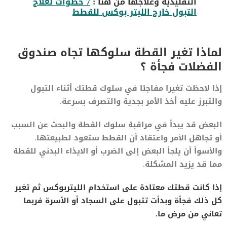
التقليدية وعلاجها من هنا :
7 خطوات لعلاج
التبول خارج الليتر بوكس للقطط
لماذا تغير القطة سلوكها تجاه صندوق
الفضلات فجأة ؟
إذا لاحظت تغيرا مفاجئا في سلوك قطتك أثناء التبول
والتبرز عليه أخذ الأمر بجدية والتصرف بسرعة.
البعض قد يبدأ في مراقبة سلوك القطة والبحث عن السبب
أو تجاهل الأمر واعتقاد أن القطط ستعود لطبيعتها.
والأسوأ أن يلجأ البعض إلى الضرب أو الايذاء البدني للقطة
مما قد يزيد المشكلة.
إذا كانت قطتك معتادة على استخدام الليتربوكس ثم تغير
كل ذلك فجأة وبدأت تتبول على السجاد أو الأسرة فربما
تعاني من مرض ما.