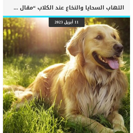
اسباب مختلفة و متنوعة قد تسبب الامساك ما هي أسباب الإمساك في
التهاب السحايا والنخاع عند الكلاب “مقال شامل”
الكلاب أو صعوبة الإخراج والتبرز في الكلب ؟ يحدث الإمساك عند الكلاب
بسبب ان البراز ذو حجم كبير، أو بسبب ان البراز صلب جدا لدرجة أنه لا يمكن
ان يمر إلى خارج الجسم، ويحدث تصلب البراز أو كبر حجمه بسبب عدة عوامل
11 أبريل 2023
مثل : الجفاف.بعض الأعراض الجانبية للأدوية.خلل توازن الأملاح في
الجسم.التهابات المعدة والجهاز الهضمي.الألم أثناء الإخراج (بسبب
التهابات المفاصل أو كسور الحوض).المشاكل العصبية.ابتلاع مواد صعب
هضمها.الأورام.الفتق أو الفتاق.الإضطرابات الهرمونية.بعض المشاكل
التشريحية للجسم (كثرة الشعر حول فتحة الشرج، العيوب […]