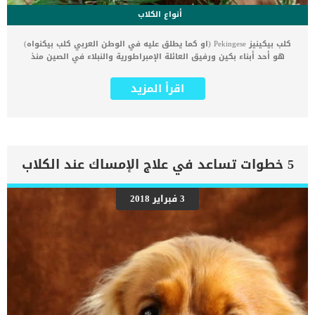
أنواع الكلاب
كلب بيكينيز Pekingese (او كما يطلق عليه في الوطن العربي كلب بيكنواه)
هو أحد أبناء بكين ورفيق العائلة الإمبراطورية والنبلاء في الصين منذ
قرون. سنقدم لك في هذا المقال معلومات عن كلب بيكنواه واشهر الوانه
وانواعه وطرق الأهتمام به. ليس من الغريب أن كلب البكينيز له مكانة
اقرأ المزيد
مرموقة بين السلالات رغم صغر حجمه، وذلك نظرًا لتاريخه المشرف مع
العائلة الإمبراطورية. فقد كان يتم تقديره واحترامه بشكل كبير في البلاط
الإمبراطوري في الصين، وكانوا من يقومون بتربيته هم الملوك والامراء
والنبلاء. مواصفات كلب كلب بيكنواه Pekingese .. رفيق النبلاء و الملوك اذا
كنت تقتني كلب بيكنواه فكل مرة ستعود إلى منزلك سوف يرحب بك بكل
عظمة وفخر، فإنه يدرك جيدًا أن أسلافه كانوا رفقاء الملوك والنبلاء. يعلم
5 خطوات تساعد في علاج الإمساك عند الكلاب
كلب البيكينيز من هو ومدى اهميته وعظمة سلالته، وبالتالي يحب أن
يعامله من حوله بكل تقدير وحب واحترام. تتميز هذه السلالة بأنهم أذكياء
للغاية، ولذلك فتدريبهم يعتبر تحديا لك، لأنهم يعتبرون أنفسهم مسؤولين
3 فبراير 2018
عن أي موقف، لذا يجب عليك إقناعهم بأنك المسؤول وأن القيام بما تريد
هو لصالحهم. لا يستجيب البيكنواه للتدريب الصارم والمنضبط ويمكن أن
يتسبب في أن يصبحوا عدوانيين وربما يلجؤون للعض. لكن على الرغم من
ذلك فهو كلب محب للغاية لعائلاته ولكن بمعزل عن الغرباء، وهذه الخاصية
تجعله كلب حراسة ممتاز. […]