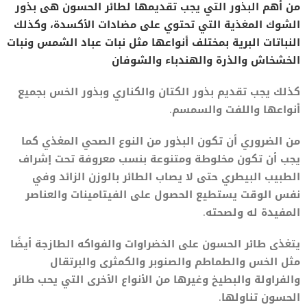
من أهم البذور التي يجب تقديمها لطائر الحسون هى بذور
الشوك المغذية التي تحتوي على مضادات الأكسدة، وكذلك
النباتات البرية بمختلف أنواعها مثل نبات عباد الشمس ونبات
الخشخاش والذرة والهندباء والشوفان
كذلك يجب تقديم بذور الكتان والكناري وبذور الخس بجميع
أنواعها واللفت والسمسم.
من الضروري أن تكون البذور من النوع الصحي المغذي كما
يجب أن تكون مخلوطة ومتنوعة بنسب معروفة تحت إشراف
الطبيب البيطري حتى لا يصاب الطائر بالوزن الزائد وفي
نفس الوقت يستطيع الحصول على الفيتامينات والعناصر
المفيدة له ولصحته.
يتغذى طائر الحسون على الخضراوات والفواكه الطازجة أيضًا
مثل الخس والطماطم والصنوبر والكمثرى والبرتقال
والفراولة والبطيخ وغيرها من الأنواع الأخرى التي يحب طائر
الحسون تناولها.