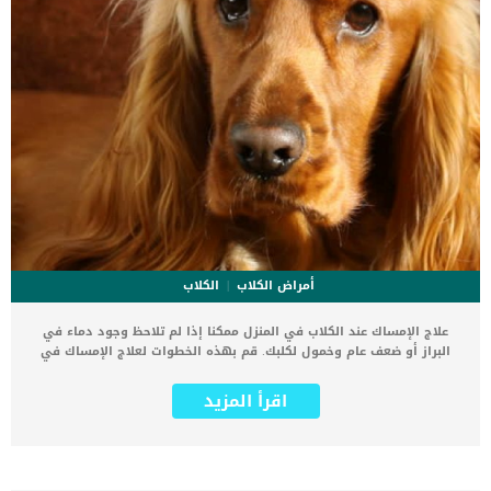
أمراض الكلاب
الكلاب
علاج الإمساك عند الكلاب في المنزل ممكنا إذا لم تلاحظ وجود دماء في
البراز أو ضعف عام وخمول لكلبك. قم بهذه الخطوات لعلاج الإمساك في
كلبك كالتالي عندما يعاني الكلب من صعوبة في الإخراج لعدة أيام، أو
يقوم بإخراج البراز بعد معاناة مع وجود براز صلب فإن هذا ما يعرف بحالة
اقرأ المزيد
الإمساك عند الكلاب وهذا هو تعريف الإمساك بشكل عام. الامساك عند
الكلاب هو أحد المشاكل التي يمكنك ملاحظتها بسهولة، حيث أن الكلاب
تقوم بالإخراج بشكل يومي، لذلك فعندما تلاحظ أن كلبك لا يقوم بالإخراج
أو التبرز ليوم أو اثنين فبالتأكيد يجب ان تعرف انه يعاني من مشكلة ما.
علاج الامساك عند الكلاب يستدعي أولا معرفة أسباب الإمساك، هناك