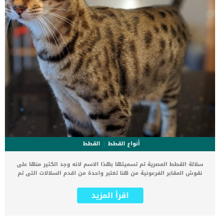
أنواع القطط
القطط
سلالة القطط المصرية تم تسميتها بهذا الاسم لانه وجد الكثير منها على
نقوش المقابر الفرعونية من هنا تعتبر واحدة من اقدم السلالات التى تم
اكتشافها. على الرغم من ارجاع هذه القطة الى التاريخ المصرى الا انه تم
انتمائها للولايات المتحدة الامريكية ولكن بنفس الاسم. يمكن إرجاع النسب
اقرأ المزيد
الأمريكي للقط المصري إلى حضارة القطط التي تنتمي إلى الأميرة
الروسية المنفية ناتالي تروبيتسكوي ، التي جاءت إلى الولايات المتحدة
في عام 1956. كما اعترفت جمعية Cat Fanciers Association لأول مرة بهذه