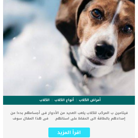
أمراض الكلاب
أنواع الكلاب
الكلاب
فيتامين ب المركب للكلاب يلعب العديد من الأدوار فى أجسامهم بدءا من
إمدادهم بالطاقة الى الحفاظ على اسنانهم. فى هذا المقال سوف
نتعرف على اهمية فيتامين ب المركب للكلاب وكيف تكتشف ان كلبك
يعاني من نقص فيتامين ب. يؤثر فيتامين ب المركب على جميع وظائف
اقرأ المزيد
واجهزة جسم الكلب تقريبا. كما ان هناك العديد من الفيتامينات التى تندرج