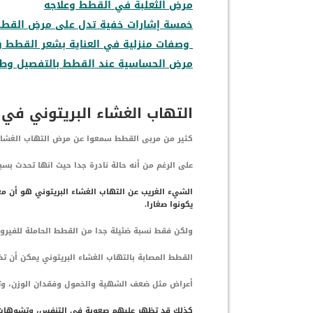
مرض الثعلبة في القطط وعلاجه
خمسة إشارات خفية تدل على مرض القط
وصفات منزلية في العناية بشعر القطط 
مرض الحساسية عند القطط بالتفصيل وطر
التهاب الغشاء البريتوني في
كثير من مربى القطط سمعوا عن مرض التهاب الغشاء 
على الرغم من أنه حالة نادرة جدا حيث انها تحدث بس
الشيء الغريب عن التهاب الغشاء البريتوني هو أن 
يكونوا صغارا.
ولكن فقط نسبة ضئيلة جدا من القطط الحاملة للفير
القطط المصابة بالتهاب الغشاء البريتوني يمكن أن ت
أعراض مثل ضعف الشهية والخمول وفقدان الوزن، وترا
كذلك قد تظهر عليهم صعوبة في التنفس، وتشوهات ا