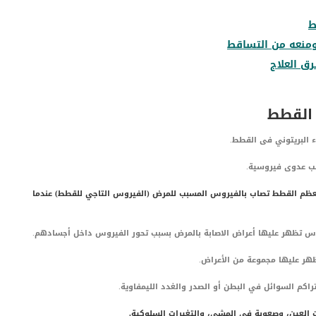
ط
ومنعه من التساقط
ق العلاج
 القطط
البريتوني فى القطط.
بب عدوى فيروسية.
معظم القطط تصاب بالفيروس المسبب للمرض (الفيروس التاجي للقطط) عندما
وس تظهر عليها أعراض الاصابة بالمرض بسبب تحور الفيروس داخل أجسادهم.
ظهر عليها مجموعة من الأعراض.
كم السوائل في البطن أو الصدر والغدد الليمفاوية.
لعين، وصعوبة في المشي، والتغيرات السلوكية.