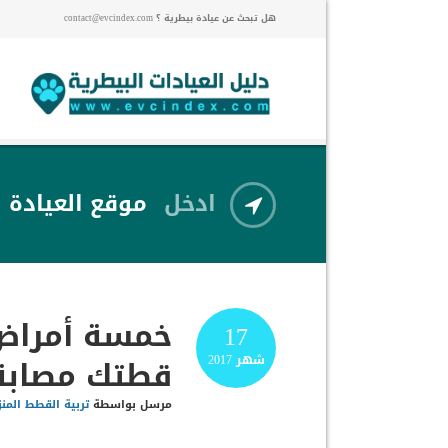
هل تبحث عن عيادة بيطرية ؟ contact@evcindex.com
ادخل
موقع العيادة
خمسة أمراض 
17
قطتك مصابة 
شهر
2017
مرسل بواسطة
تربية القطط المنز