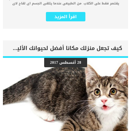
يقتصر فقط على الكلاب. من الطبيعى عندما يتلقى الجسم اى لقاح لاى
عدوى سيعانى من بعض الاثار والاعراض. التطعيمات عبارة عن اجزاء
بسيطة من الفيروس التى تساعد الجهاز المناعى على استيعابها ليتمكن
اقرأ المزيد
من التعامل معها فيما بعد. اقرأ ايضا: فوائد التطعيمات الأساسية للكلاب
فى هذا المقال سنناقش الحساسية المفرطة اى ردود الفعل المبالغ فيها
تجاه التطعيمات التى يتلقاها كلبك. كما يمكن ان تكون حساسية
التطيعمات عند الكلاب نتيجة رد فعل الجسم المبالغ فيه تجاه التطعيم. إذا
استمرت الأعراض أو تسببت في الكثير من الانزعاج ، فسيكون من الضروري
الاتصال بالطبيب البيطري. كما يمكن ان تجد تورم او احمرار فى مكان
كيف تجعل منزلك مكانا أفضل لحيوانك الأليف ؟
الحقن وعدم رغبة الكلب فى لمس هذه المنطقة. يمكن ان تلاحظ علامات
الخمول تستمر على كلبك لمدة يوم او يومين. رغم ان الخمول لا يعتبر علامة
خطيرة ودليل على اصابته بحساسية اللقاح الا انه قد تكون بدايتها. من
28 أغسطس 2017
الطبيعى ان تحدث الاثار الجانبية للتطعيمات وتختفى من تلقاء نفسها.
تختلف ايضا شدة هذه الاثار من كلب الى كلب اخر. كما تكون ردود الفعل
التحسسية أكثر شيوعًا مع الحقن التعزيزية اكثر من التطعيمات الأولية لأن
الجهاز المناعي سيكون لديه بالفعل ذاكرة للمرض الذي يعمل اللقاح ضده.
اعراض حساسية التطعيمات […]