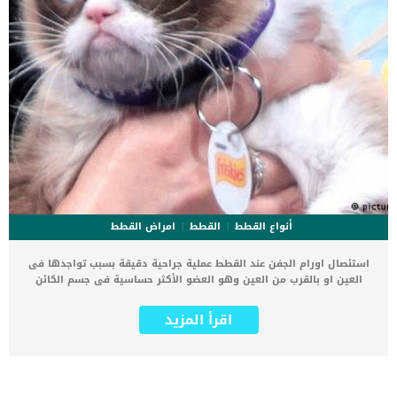
أنواع القطط
القطط
امراض القطط
استئصال اورام الجفن عند القطط عملية جراحية دقيقة بسبب تواجدها فى
العين او بالقرب من العين وهو العضو الأكثر حساسية فى جسم الكائن
الحى. اورام الجفن عند القطط تكون واضحة ومرئية ولا تحتاج الى فحص
دقيق, فبمجرد النظر ستعرف ان قطتك لديها ورم بالجفن. إزالة اى اورام
اقرأ المزيد
من جسم القطة حتى وإن تسببت فى استئصال الى أجزاء من جسدها فهو
فعال ومنقذ لحياتها بدلا من انتشار الورم. هناك بعض العلامات المرتبطة
بوجود ورم على جفن قطتك .. تعرف عليها احمرار العين.اقرا ايضا: أسباب
احمرار العيون عند القططتمزق وإفرازات شديدة.تورمتهيج سطح العين
معظم الاورام التي تنمو على جفن القطة لا تكون حميدة فهى غالبا