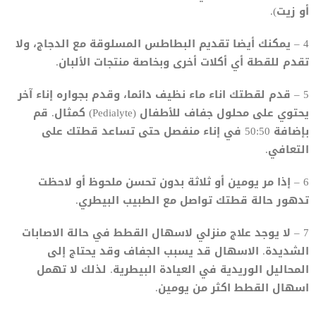
أو زيت).
4 – يمكنك أيضا تقديم البطاطس المسلوقة مع الدجاج، ولا
تقدم للقطة أي أكلات أخرى وبخاصة منتجات الألبان.
5 – قدم لقطتك اناء ماء نظيف دائما، وقدم بجواره إناء آخر
يحتوي على محلول جفاف للأطفال (Pedialyte) كمثال. قم
بإضافة 50:50 في إناء منفصل حتى تساعد قطتك على
التعافي.
6 – إذا مر يومين أو ثلاثة بدون تحسن ملحوظ أو لاحظت
تدهور حالة قطتك تواصل مع الطبيب البيطري.
7 – لا يوجد علاج منزلي لاسهال القطط في حالة الاصابات
الشديدة. الاسهال قد يسبب الجفاف وقد يحتاج إلى
المحاليل الوريدية في العيادة البيطرية. لذلك لا تهمل
اسهال القطط اكثر من يومين.