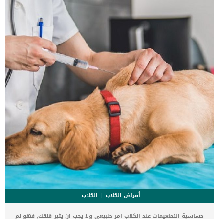
ستكون هذه العلامات عبارة عن مراحل متدرجة الى المرحلة الاخيرة وهى
الوفاة. _المرحلة الاولى, تظهر ان الكلب معرض لخطر الإصابة بسرطان
القلب ، ولكن ليس لديه أعراض ولا تغييرات في القلب. _المرحلة
الثانية,يعاني الكلب […]
أمراض الكلاب
الكلاب
حساسية التطعيمات عند الكلاب امر طبيعى ولا يجب ان يثير قلقك, فهو لم