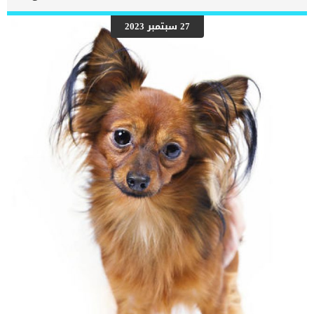
فقد يتسبب في انسداد المسالك البولية. اعراض وعلامات التهاب المثانة
مجهول السبب عند القطط صعوبة التبول كثرة التبول التبول بكميات
27 سبتمبر 2023
صغيرة بشكل متكرر دم في البول التبول خارج الصندوقاللعق المفرط في
منطقة الأعضاء التناسلية البكاء والمواء أثناء التبول نقص الطاقة قلة
الشهية القيء الإسهال الانعزال كما ذكرنا ان هذه المشكلة الصحية ليس
لها سبب يمكن للطبيب البيطرى ان يعود اليه ليعالجه, اذا كيف يتم
التشخيص فى وجه نظرك ؟ اقرا ايضا: جراحة المثانة عند […]