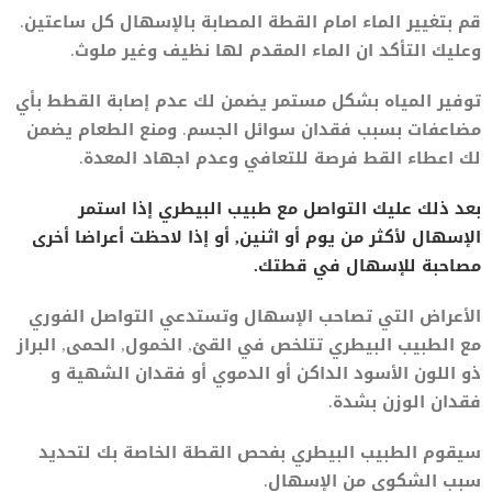
قم بتغيير الماء امام القطة المصابة بالإسهال كل ساعتين.
وعليك التأكد ان الماء المقدم لها نظيف وغير ملوث.
توفير المياه بشكل مستمر يضمن لك عدم إصابة القطط بأي
مضاعفات بسبب فقدان سوائل الجسم. ومنع الطعام يضمن
لك اعطاء القط فرصة للتعافي وعدم اجهاد المعدة.
بعد ذلك عليك التواصل مع طبيب البيطري إذا استمر
الإسهال لأكثر من يوم أو اثنين, أو إذا لاحظت أعراضا أخرى
مصاحبة للإسهال في قطتك.
الأعراض التي تصاحب الإسهال وتستدعي التواصل الفوري
مع الطبيب البيطري تتلخص في القئ, الخمول, الحمى, البراز
ذو اللون الأسود الداكن أو الدموي أو فقدان الشهية و
فقدان الوزن بشدة.
سيقوم الطبيب البيطري بفحص القطة الخاصة بك لتحديد
سبب الشكوى من الإسهال.