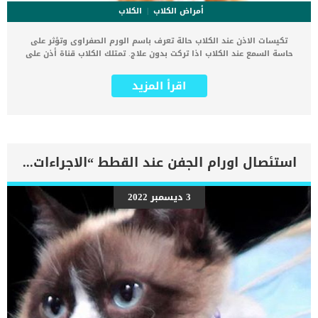
أمراض الكلاب
الكلاب
تكيسات الاذن عند الكلاب حالة تعرف باسم الورم الصفراوى وتؤثر على
حاسة السمع عند الكلاب اذا تركت بدون علاج. تمتلك الكلاب قناة أذن على
شكل حرف “L”, وفي الطرف السفلي من الحرف “L” توجد طبلة الأذن
(الغشاء الطبلي) ، وخلف طبلة الأذن توجد الأذن الوسطى عادة ما يتأثر
اقرأ المزيد
الجزء الخارجي “L” من الأذن ، وهي حالة يشار إليها باسم تكيسات الاذن
او التهاب الاذن الوسطى. كما يمكن أن تحدث التهابات الأذن الوسطى إذا
تمزق طبلة الأذن أو إذا استمرت عدوى الأذن الخارجية لفترة طويلة. عندما
تستمر التهابات الأذن الوسطى او تكيسات الاذن لفترة طويلة ، فإن أحد
المضاعفات التي قد تتبع ذلك هو تكوين كيس (كيس مملوء بالسوائل)
بالقرب من طبلة الأذن. اقرا ايضا: العلاج الطبيعى لعدوى الاذن عند الكلاب
استئصال اورام الجفن عند القطط “الاجراءات والدوافع”
“علاج منزلى” اعراض وعلامات تكيسات الاذن عند الكلاب عدوى في إحدى
الأذنين أو كلتيهما هز الرأس كثيرا الخدش ألم عند الأكل ألم عند التثاؤب
نادرًا ما يميل الرأس إلى جانب واحد ضعف السمعصعوبة فى المشى اقرا
3 ديسمبر 2022
ايضا: دوافع عملية استئصال الاذن فى الكلاب “Pinnectomy” الاسباب
الكامنة خلف تكيسات الاذن عند الكلاب عدوى الأذن عث الأذن أجسام غريبة
الاستخدام المفرط لمواد التنظيفكثرة الشعر فى قناة الاذن اقرأ ايضا:
الحل الامثل لعلاج تلف طبلة الاذن عند الكلاب تشخيص الدكتور البيطرى
لحالة الكلب […]