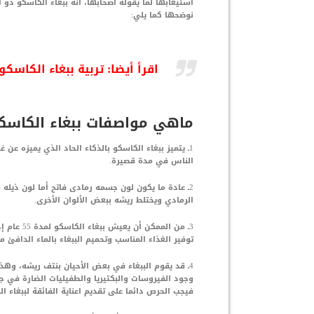
استيعابها لما يقوله اصحابها، أنه ببغاء الكاسكو ذو 
نوضحها كما يلي:
اقرأ أيضا:
تربية ببغاء الكاسكو
ماهي مواصفات ببغاء الكاسك
1ـ يتميز ببغاء الكاسكو بالذكاء الحاد الذي يميزه عن
الناس في مدة قصيرة.
2ـ عادة ما يكون لون جسمه رمادى فاتح أما لون ذيله
الرمادي ويختلط ريشه ببعض الألوان الأخرى.
3ـ من الم
توفير الغذاء المناسب وتحميم الببغاء بالماء الدافئ من 
4ـ قد يقوم الببغاء في بعض الأحيان بنتف ريشه، وهذه
وجود الفيروسات والبكتيريا والطفيليات الضارة في ج
فيجب الحرص دائما على تقديم اعناية الفائقة لببغاء ال