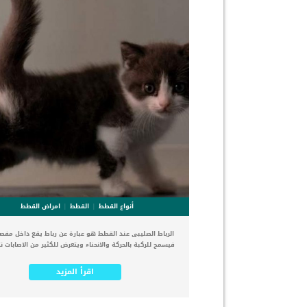
ذكرنا ستكون هذه العلامات عبارة عن مراحل متدرجة الى ال
الاخيرة وهى الوفاة. _المرحلة الاولى, تظهر ان الكلب معر
الإصابة بسرطان القلب ، ولكن ليس لديه أعراض ولا تغيير
القلب. _المرحلة الثانية,يعاني الكلب […]
أنواع القطط
القطط
امراض القطط
الرباط الصليبى عند القطط هو عبارة عن رباط يقع داخل مفصل
فيسمح للركبة بالحركة والانحناء ويتعرض للكثير من الاصابات ن
وحركة القطة المستمرة. يعتبر الرباط الصليبى من ضعف ال
الموجودة فى مفصل ركبة القطة, لذلك فهو معرض للتمزق ا
اقرأ المزيد
غيره. كما أن تمزق الرباط الصليبى او اى خلل به وتركه بدون 
يسبب مضاعفات خطيرة تستمر لباقي حياة القطة. هشاشة ا
وخشونة الركبة وصعوبة الحركة من ضمن الحالات الأعراض ال