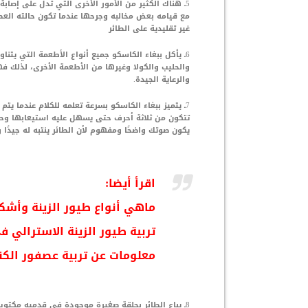
5ـ هناك الكثير من الأمور الأخرى التي تدل على إصابة
مع قيامه بعض مخالبه وجرحها عندما تكون حالته العص
غير تقليدية على الطائر
6ـ يأكل ببغاء الكاسكو جميع أنواع الأطعمة التي يتنا
والحليب والكولا وغيرها من الأطعمة الأخرى، لذلك
والرعاية الجيدة.
7ـ يتميز ببغاء الكاسكو بسرعة تعلمه للكلام عندما يت
تتكون من ثلاثة أحرف حتى يسهل عليه استيعابها وح
يكون صوتك واضحًا ومفهوم لأن الطائر ينتبه له جيدًا 
اقرأ أيضا:
ماهي أنواع طيور الزينة وأشك
تربية طيور الزينة الاسترالي ف
معلومات عن تربية عصفور الكن
8ـ يباع الطائر بحلقة صغيرة موجودة في قدميه مكتوب