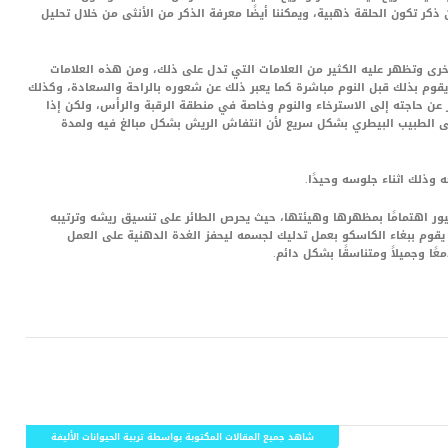
ن ذكر تكون الحلقة ذهبية، ويمكننا أيضًا معرفة الذكر من الأنثى من خلال تحليل
لأخرى وتظهر عليه الكثير من العلامات التي تدل على ذلك، ومن هذه العلامات
وم بذلك قبل النوم مباشرة كما يعبر ذلك عن شعوره بالراحة والسعادة، وكذلك
عن حاجته إلى الاسترخاء والنوم وخاصة في منطقة الرقبة والرأس، ولكن إذا
لى الطبيب البيطري بشكل سريع لأن انتفاش الريش بشكل مبالغ فيه ولمدة
طيور اهتمامًا بمظهرها وهيئتها، حيث يحرص الطائر على تنسيق ريشه وترتيبه
يقوم ببغاء الكاسكو بعمل تدليك لجسمه ليحفز الغدة الدهنية على العمل
ا وجميلاً ومتناسقًا بشكل دائم.
LinkedIn
Red
Pi
شاهد جميع المقالات المكتوبة بواسطة تربية الحيوانات الأليفة