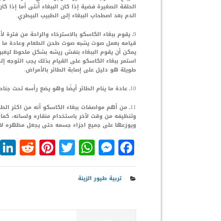
الحلقة الصغيرة فضية إذا كان الببغاء أنثى أما إذا كا
الدم بعد اصطحاب الببغاء إلى الطبيب البيطري.
9ـ يقوم ببغاء الكاسكو بالاسترخاء والراحة من فترة 
قيامه بعمل صوت يشبه صوت طحن الطعام وعادة ما يق
يمكن أن يقوم الببغاء بنفش ريشه بشكل ملحوظ ليعبر 
استمر ببغاء الكاسكو على القيام بذلك يجب التوجه إ
طويلة هو دليل على إصابة الطائر بالأمراض.
10ـ عادة ما ينام الطائر أيضًا وهو يضع رأسه تحت جناحه وذلك اثناء جلوسه وحيدًا.
11ـ من أهم مواصفات ببغاء الكاسكو أنه من اكثر ال
وتنظيفه من وقت لآخر باستخدام منقاره ولسانه، كما 
ويوزعها على جميع اجزاء جسمه حتى يجعل مظهره لامعً
dit
nterest
WhatsApp
Twitter
Messenger
Facebook
تربية طيور الزينة