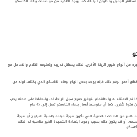
المظهر الجميل والألوان الرائعة كما يوجد العديد من مواصفات ببغاء الكاسكو
و
 غيره من أنواع طيور الزينة الأخرى، لذلك يسهل تدريبه وتعليمه الكلام والتعامل مع
 فهو أحمر. برغم ذلك فإنه يوجد بعض انواع ببغاء الكاسكو الذي يختلف لونه عن
مكن أن يعيش ببغاء الكاسكو لمدة 55 عام إذا تم الاعتناء به والاهتمام بتوفير جميع سبل الراحة له، وللحفاظ على صحته يجب
فترة لأخرى. كما أن متوسط أعمار ببغاء الكاسكو تصل إلى 45 عام
 تعتبر من الحالات العصبية التي تكون نتيجة قيامه بعملية التزاوج أو نتيجة
سمه، أو قد يكون ذلك بسبب وجود الإضاءة الشديدة الغير مناسبة له. لذلك
كاسكو.