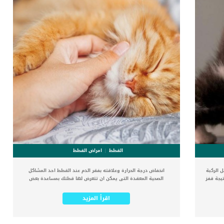
مرحلة
باضطراب كيس الشرج مع الاسف لم يتم تحديد سبب واضح خلف
ض لخطر
اضرابات اكياس الشرج عند القطط, ولكن الالتهابات والعدوى تزيد من
ات في
احتمالية الاصابة بها. اقرأ ايضا: اضطرابات كيس الشرج عند القطط
“معلومات شاملة” تشخيص الطبيب البيطرى لحالة القط توجه الى
العيادة البيطرية عند ملاحظتك للاعراض المذكورة سابقا على قطتك
اسرد […]
القطط
امراض القطط
 الركبة
انخفاض درجة الحرارة وعلاقته بفقر الدم عند القطط احد المشاكل
تيجة قفز
الصحية المعقدة التى يمكن ان تتعرض لها قطتك بمساعدة بعض
أربطة
العوامل والظروف. يمكننا الوصف بأن هذا المرض هو اضطراب مناعي
كثر من
ذاتي نادر من النوع الثاني حيث تكون الأجسام المضادة التي تهاجم
اقرأ المزيد
علاج قد
خلايا الدم الحمراء قد عززت نشاطها في درجات حرارة أقل من 37.2
لعظام
درجة مئوية. كما انه فى هذه الحالة يحدث ان هناك جسم مضاد
مرتبطة
يسبب التصاق المستضدات ، مثل خلايا الدم الحمراء أو البكتيريا ،