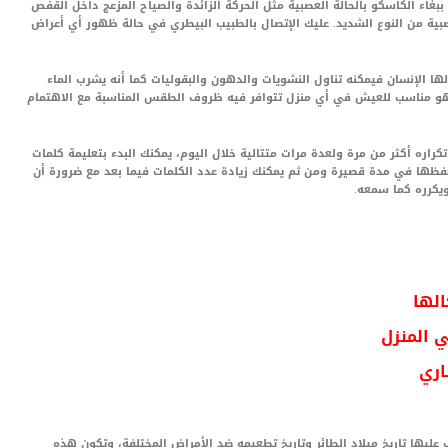
 ببغاء الكاسكو بالحالة العصبية مثل الحركة الزائدة والصياح المزعج داخل القفص
بية من النوع الشديد. عليك الإتصال بالطبيب البيطري في حالة ظهور أي أعراض
ولها الإنسان فيمكنه تناول النشويات والدهون والبقوليات كما أنه يشرب الماء
 فهو مناسب للعيش في أي منزل تتوافر فيه ظروف الطقس المناسبة مع الاهتمام
م تكراره أكثر من مرة ولعدة مرات متتالية خلال اليوم، يمكنك البدء بتعليمة كلمات
فظها في مدة قصيرة ومن ثم يمكنك زيادة عدد الكلمات فيما بعد مع ضرورة أن
ويكرره كما سمعه.
الها
ي المنزل
اري
 عليها تاريخ ميلاد الطائر وتاريخ تطعيمه ضد الأمراض المختلفة، وتكون هذه