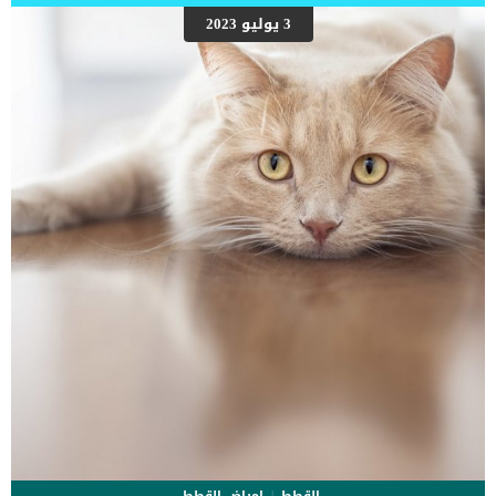
على شكل مجموعة من المراحل التى يتدرجها الكلب الى ان يصل الى
3 يوليو 2023
النهاية. اهم علامات وفاة الكلاب بسبب قصور القلب الاحتقانى كما ذكرنا
ستكون هذه العلامات عبارة عن مراحل متدرجة الى المرحلة الاخيرة وهى
الوفاة. _المرحلة الاولى, تظهر ان الكلب معرض لخطر الإصابة بسرطان
القلب ، ولكن ليس لديه أعراض ولا تغييرات في القلب. _المرحلة
الثانية,يعاني الكلب […]
القطط
امراض القطط