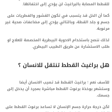
للقطط المصابة بالبراغيث لن يؤدي إلى اختفائها.
كما أن الخل قد يتسبب في تكون القشور والفطريات على
جسم و جلد القطة، وبالتالي يؤدي إلى مضاعفات صحية غير
مرغوبة.
لذلك ننصح باستخدام الادوية البيطرية المخصصة للعلاج او
طلب الاستشارة عن طريق الطبيب البيطري.
هل براغيث القطط تنتقل للانسان ؟
للأسف نعم ! براغيث القطط قد تصيب الانسان أيضا
وستشعر بوخذة برغوث القطط مباشرة بمجرد أن يدخل إلى
جسمك.
لكن درجة حرارة جسم الإنسان لا تساعد برغوث القطط على