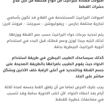
أمبولات مضادة للبراغيث من أنواع مختلفة من أجل علاج
حشرات القطط
امبولات البراغيث المستخدمة في العلاج قد تكون بأسامي
تجارية مختلفة (بارس – ريفوليوشن – سيرجنت – فرونت لاين)
يتم تحديد جرعات دواء البراغيث حسب عمر القطة ووزنها.
لذلك انتبه جيدا لوزن وعمر قطتك قبل البدء في استخدام
أدوية البراغيث البيطرية بدقة.
كذلك سيساعدك الطبيب البيطري في طريقة استخدام
الدواء حيث يقوم الطبيب بافراغها بالطريقة الصحيحة على
جسم القطة وبالتحديد في أعلى الرقبة خلف الأذنين وبشكل
مباشر على الجلد
يجب عليك الحرص تماما من أن يلعق القط جسمه لمدة ثلاثة
أيام بعد اعطاء الدواء. لأن اغلب الادوية سامة وقد تتسبب
في مضاعفات خطيرة للقطط