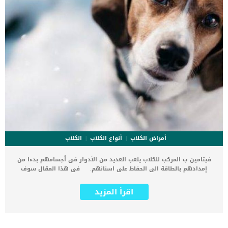
أمراض الكلاب
أنواع الكلاب
الكلاب
فيتامين ب المركب للكلاب يلعب العديد من الأدوار فى أجسامهم بدءا من
إمدادهم بالطاقة الى الحفاظ على اسنانهم. فى هذا المقال سوف
نتعرف على اهمية فيتامين ب المركب للكلاب وكيف تكتشف ان كلبك
يعاني من نقص فيتامين ب. يؤثر فيتامين ب المركب على جميع وظائف
اقرأ المزيد
واجهزة جسم الكلب تقريبا. كما ان هناك العديد من الفيتامينات التى تندرج
تحت فئة فيتامين ب المركب سوف نتعرف عليها فى هذا المقال. اقرأ
ايضا: فوائد فيتامين (E) للكلاب المكون السحري لصحة كلبك الفيتامينات
التى تندرج تحت فئة فيتامين ب المركب فيتامين ب 1 ” الثيامين” يحتاجه