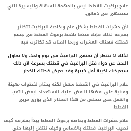
علاج براغيث القطط ليس بالمهمة السهلة واليسيرة التي
ستنتهي في دقائق.
لأن حشرات القطط بشكل عام وبخاصة البراغيث تتكاثر
بسرعة لذلك فإنك عندما تلاحظ برغوث القطط في جسم
قطتك فهناك العشرات وربما المئات قد تكاثرت فيه
لذلك لا تنتظر أن تختفي البراغيث في يوم واحد، ولا تحاول
البحث عن دواء قتل البراغيث في قطتك بسرعة لأن ذلك
سيعرضك لخيبة أمل كبيرة وقد يعرض قطتك للخطر.
علاج البراغيث في القطط سهل لكنه يحتاج لخطوات معينة
ومبنية على بعضها البعض. عليك الاستعداد لبعض التعب
والعمل حتى تتخلص من هذا الصداع الذي يؤرق مربي
القطط.
علاج حشرات القطط وبخاصة برغوث القطط يبدأ بمعرفة كيف
تصيب البراغيث قطتك بالأساس وكيف تنتقل إليها حتى