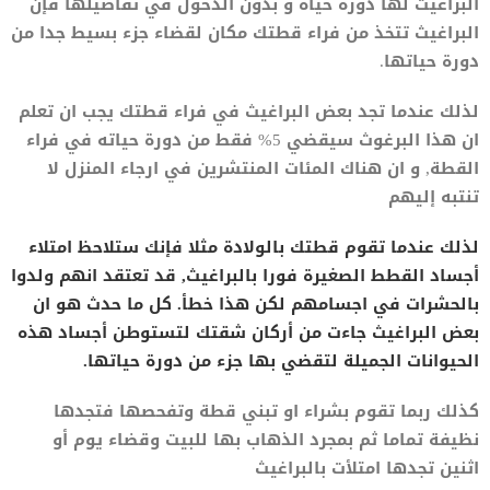
البراغيث لها دورة حياة و بدون الدخول في تفاصيلها فإن
البراغيث تتخذ من فراء قطتك مكان لقضاء جزء بسيط جدا من
دورة حياتها.
لذلك عندما تجد بعض البراغيث في فراء قطتك يجب ان تعلم
ان هذا البرغوث سيقضي 5% فقط من دورة حياته في فراء
القطة, و ان هناك المئات المنتشرين في ارجاء المنزل لا
تنتبه إليهم
لذلك عندما تقوم قطتك بالولادة مثلا فإنك ستلاحظ امتلاء
أجساد القطط الصغيرة فورا بالبراغيث, قد تعتقد انهم ولدوا
بالحشرات في اجسامهم لكن هذا خطأ. كل ما حدث هو ان
بعض البراغيث جاءت من أركان شقتك لتستوطن أجساد هذه
الحيوانات الجميلة لتقضي بها جزء من دورة حياتها.
كذلك ربما تقوم بشراء او تبني قطة وتفحصها فتجدها
نظيفة تماما ثم بمجرد الذهاب بها للبيت وقضاء يوم أو
اثنين تجدها امتلأت بالبراغيث