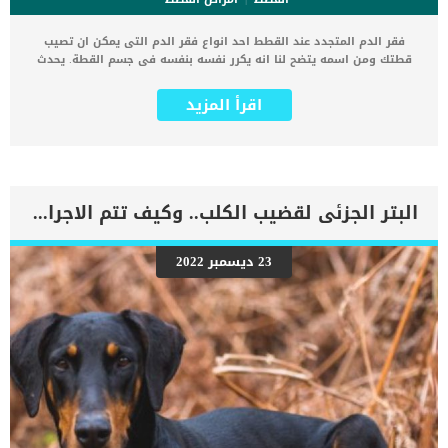
فقر الدم المتجدد عند القطط احد انواع فقر الدم التى يمكن ان تصيب
قطتك ومن اسمه يتضح لنا انه يكرر نفسه بنفسه فى جسم القطة. يحدث
فقر الدم التجديدي عندما يفقد الجسم الدم بشكل أسرع مما يمكن تجديده
، على الرغم من حقيقة أن خلايا الدم الحمراء يتم إنتاجها في نخاع العظام.
اقرأ المزيد
يعتبر فقر الدم المتجدد عند القطط اقل انواع فقر الدم خطورة, فانه
يتكاتف مع الخطط العلاجية لانقاذ حياة القطة بقدر الامكان. كما ترتبط
هذه الحالة بمجموعة من العلامات والاعراض التى سنقدمها لك فى هذا
المقال. اضافة الى الاسباب وخطوات الطبيب البيطرى وافضل الطرق
العلاجية. اقرأ ايضا: فقر الدم عند القطط “اعراضه واسبابه” اعراض وعلامات
فقر الدم المتجدد عند القطط لثة شاحبة ضعف ضربات قلب سريعة اكتئاب
البتر الجزئى لقضيب الكلب.. وكيف تتم الاجراءات ؟
النوم أكثر من المعتادضعف الشهية اللهاث المفرط ثقب في القلب اللثة
الصفراء اصفرار بياض العين ما هى العوامل الكامنة خلف فقر الدم
المتجدد عند قطتك ؟ تتنوع الاسباب الكامنة خلف هذه الاصابة على النحو
23 ديسمبر 2022
التالى: الطفيليات (الديدان) البراغيث جرح سرطان الادوية المضادة
للالتهابات (NSAIDS) ،فقر الدم الانحلالي ابتلاع المواد السامة الالتهابات
البكتيرية والفيروسية ضعف جهاز المناعةتشوهات خلايا الدم الحمراء اقرأ
ايضا: اضطرابات الدم عند القطط .. اسبابه وعلاجه تشخيص الطبيب البيطرى
لحالة القط توجه الى العيادة البيطرية ليخضع قطك الى الفحص الطبى […]