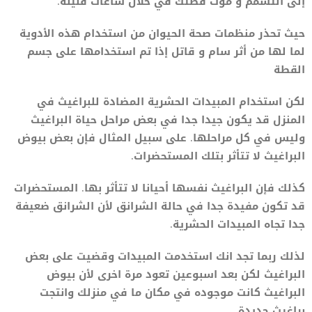
إلى التسمم و موت قطتك في خلال ساعات قليلة.
حيث تحذر منظمات صحة الحيوان من استخدام هذه الأدوية
لما لها من أثر سام و قاتل إذا تم استخدامها على جسم
القطة
لكن استخدام المبيدات الحشرية المضادة للبراغيث في
المنزل قد يكون جيدا جدا في بعض مراحل حياة البراغيث
وليس في كل مراحلها. على سبيل المثال فإن بعض بيوض
البراغيث لا تتأثر بتلك المستحضرات.
كذلك فإن البراغيث نفسها أحيانا لا تتأثر بها. المستحضرات
قد تكون مفيدة جدا في حالة الشرانق لأن الشرانق ضعيفة
جدا تجاه المبيدات الحشرية.
لذلك ربما تجد انك استخدمت المبيدات وقضيت على بعض
البراغيث لكن بعد اسبوعين تعود مرة اخرى لأن بيوض
البراغيث كانت موجوده في مكان ما في منزلك وانتجت
براغيث جديدة