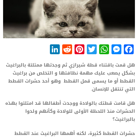
LinkedIn
Reddit
Pinterest
WhatsApp
Twitter
Messenger
Facebook
هل قمت باقتناء قطة شيرازي ثم وجدتها ممتلئة بالبراغيث
بشكل يصعب عليك مهمة نظافتها و التخلص من براغيث
القطط أو ما يسمى قمل القطط وهو أحد حشرات القطط
التي تنتقل للإنسان.
هل قامت قطتك بالولادة ووجدت أطفالها قد امتلئوا بهذه
الحشرات منذ اللحظة الأولى للولادة وكأنهم ولدوا
بالبراغيث؟
حشرات القطط كثيرة، لكنه أهمها البراغيث عند القطط