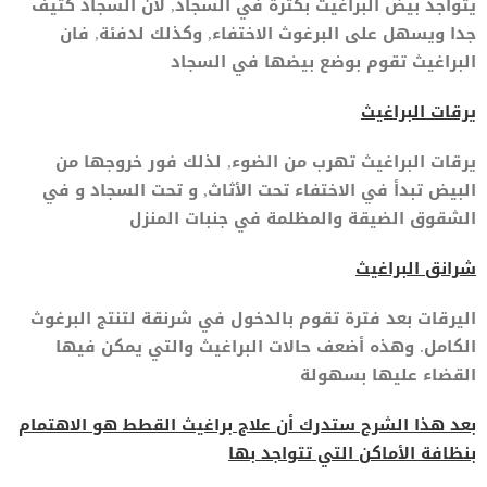
يتواجد بيض البراغيث بكثرة في السجاد, لأن السجاد كثيف
جدا ويسهل على البرغوث الاختفاء, وكذلك لدفئة, فان
البراغيث تقوم بوضع بيضها في السجاد
يرقات البراغيث
يرقات البراغيث تهرب من الضوء, لذلك فور خروجها من
البيض تبدأ في الاختفاء تحت الأثاث, و تحت السجاد و في
الشقوق الضيقة والمظلمة في جنبات المنزل
شرانق البراغيث
اليرقات بعد فترة تقوم بالدخول في شرنقة لتنتج البرغوث
الكامل. وهذه أضعف حالات البراغيث والتي يمكن فيها
القضاء عليها بسهولة
بعد هذا الشرح ستدرك أن علاج براغيث القطط هو الاهتمام
بنظافة الأماكن التي تتواجد بها