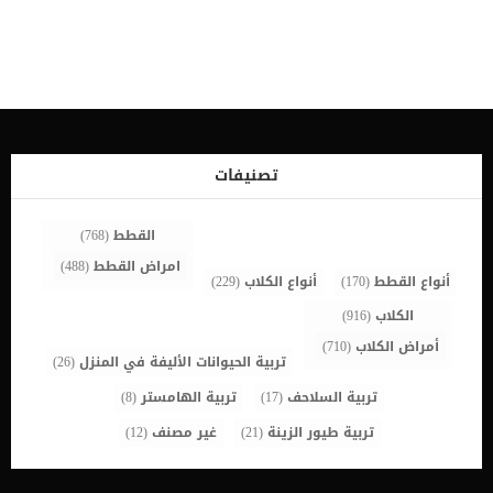
في ذلك الطحال والأوعية الدموية الرئيسية في البطن. قد تتطور هذه
الحالة وتؤدى الى إجهاد شديد للقلب ، وصدمة ، وإذا لم يتم علاجه بسرعة
، فقد يؤدي إلى الوفاة. يمكن ان تخضع هذه الحالة الى العلاج بالادوية
ولكن العلاج بالجراحة هو الافضل والحاسم. اقرا ايضا: ارتجاع احماض
المعدة عند الكلاب علامات متلازمة توسع المعدة عند الكلاب _ألم فى
البطن _الخمول _انتفاخ _قئ _قلس الاسباب الكامنة خلف متلازمة الانفتال
عند الكلاب على الرغم من عدم وجود سبب محدد لـ GDV ، إلا أن هناك عددًا
قليلاً من عوامل الخطر التي تم تأكيدها مثل الشيخوخة, والسلالات ذات
الصدر العريض. اقرا ايضا: كيف تتعامل مع المعدة الحساسة عند الكلاب ؟
تصنيفات
كيف يقوم الطبيب البيطرى بتشخيص الحالة ؟ سيكون لدى معظم […]
القطط
(768)
امراض القطط
(488)
أنواع القطط
(170)
أنواع الكلاب
(229)
الكلاب
(916)
أمراض الكلاب
(710)
تربية الحيوانات الأليفة في المنزل
(26)
تربية السلاحف
(17)
تربية الهامستر
(8)
تربية طيور الزينة
(21)
غير مصنف
(12)