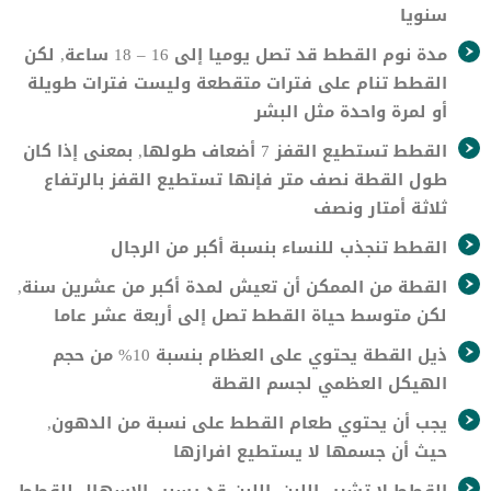
سنويا
مدة نوم القطط قد تصل يوميا إلى 16 – 18 ساعة, لكن
القطط تنام على فترات متقطعة وليست فترات طويلة
أو لمرة واحدة مثل البشر
القطط تستطيع القفز 7 أضعاف طولها, بمعنى إذا كان
طول القطة نصف متر فإنها تستطيع القفز بالرتفاع
ثلاثة أمتار ونصف
القطط تنجذب للنساء بنسبة أكبر من الرجال
القطة من الممكن أن تعيش لمدة أكبر من عشرين سنة,
لكن متوسط حياة القطط تصل إلى أربعة عشر عاما
ذيل القطة يحتوي على العظام بنسبة 10% من حجم
الهيكل العظمي لجسم القطة
يجب أن يحتوي طعام القطط على نسبة من الدهون,
حيث أن جسمها لا يستطيع افرازها