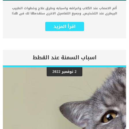
ألم الاعصاب عند الكلاب واعراضه واسبابه وطرق علاج وخطوات الطبيب
البيطرى عند التشخيص, وجميع التفاصيل الاخرى سنقدمها لك فى هذا
المقال. يمكن ان يكون ألم الاعصاب عند الكلاب له أشكالاً عديدة لا يمكن
للكلاب أن تصفها لنا ، مثل الحرق أو الطعن. ينتج ألم الاعصاب عن خلل في
اقرأ المزيد
الوظيفة اليومية للجهاز العصبي المحيطي أو المركزي. في معظم الحالات
، يكون هذا النوع من الألم مزمنًا بطبيعته. اقرا ايضا: الاضطرابات العصبية
وتأثيرها على الكلب قد يكون من الصعب تشخيص الألم الناجم عن أصل
اعتلال الأعصاب ، مما يجعل زيارة الطبيب البيطري ذات أهمية قصوى لصحة
كلبك لان الكلاب لا تملك لغة الحوار التى يمكنها التعبير من خلالها عما
تشعر به. علامات ألم الاعصاب عند الكلاب قد تختلف علامات هذه الحالة من
اسباب السمنة عند القطط
كلب الى اخر ومن خلال معرفتك بكلبك ستتمكن من معرفة التغيرات التى
ستظهر عليه. ستكون إحدى العلامات الأكثر وضوحًا هي التغيير في سلوك
حيوانك الأليف تغير في المزاج والحيوية انخفاض تحمل النشاط ، وخاصة
2 نوفمبر 2022
التمارين الرياضية لعق منطقة معينة باستمرارالعواء نتيجة الألم قلة
الشهية تغير في عادات التبول أو حركات الأمعاء صعوبة في المشي أو
الوقوف مشكلة في القفز أو إدارة السلالم كما قد يُظهر كلبك رد فعل
مؤلمًا تجاه الضغط غير المؤلم مثل اللمس اقرا ايضا: ما هى النواقص […]