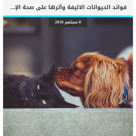
قراءته للنهاية. اقرا ايضا: الاستئصال الجزئى من مقلة العين عند الكلاب
فوائد الحيوانات الاليفة وأثرها على صحة الإنسان
اعراض ورم العين عند الكلاب هناك اكثر من نوع من اورام العين يمكن ان
تصيب الكلاب, ولكل منها اعراض محددة سنتناولها على حدا اولا: اورام
الجفن يظهر هذا ككتلة على هامش الجفن أو داخل الجفنكما يمكن أن
8 سبتمبر 2018
يتراوح لونها من الوردي إلى البني الغامق للغاية. ثانيا: اورام العنبية قد
تكون هناك كتلة على القزحية أو الجسم الهدبيكما يمكن أن تبرز الكتلة أو
تشوه التلميذايضا يمكن أن تتمزق الأوعية الدموية قد يكون هناك ألم
النزيف انفصال الشبكية الجلوكوما ثالثا: الورم الميلانينى يمكن رؤية هذا
الورم على أنه كتل دائرية مصطبغة […]