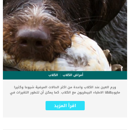
أمراض الكلاب
الكلاب
ورم العين عند الكلاب واحدة من اكثر الحالات المرضية شيوعا وكثيرا
مايوجهها الاطباء البيطريون مع الكلاب. كما يمكن أن تتطور التغيرات في
أنسجة العين كورم أولي ، ويمكن أن تكون أيضًا نتيجة ثانوية لانتشار الخلايا
السرطانية التي بدأت في جزء آخر من الجسم. تتراوح اورام العين عند
اقرأ المزيد
الكلاب من اورام حميدة الى اورام خبيثة, وكلاهما يحتاجون الى العلاج
البيطرى الفورى. يمكن أن يتكون النمو الجديد غير الطبيعي للأنسجة في
عين الكلاب من الآفات الموجودة في مناطق مثل: الجفن القرنية الملتحمة
والمحجرالأجزاء الهيكلية الأخرى للعين مثل القزحية أو الجسم الهدبي.
ترتبط اورام العين بعدة اعراض سنتعرف عليها فى هذا المقال, فاستكمل