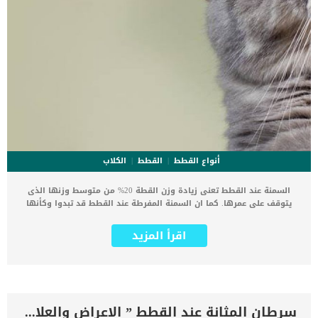
أنواع القطط
القطط
الكلاب
السمنة عند القطط تعنى زيادة وزن القطة 20% من متوسط وزنها الذى
يتوقف على عمرها. كما ان السمنة المفرطة عند القطط قد تبدوا وكأنها
حالة بسيطة سطحية لكنها فى حقيقة الامر يمكن ان تؤدي الى اصابة
القطط بالكثير من المضاعفات الصحية. اقرأ ايضا: كيف تساعد قطتك
اقرأ المزيد
السمينة على فقدان وزنها ؟ل ؟ كما يتسبب الإفراط فى الطعام وقلة
الحركة وعدم استخدام الطاقة الى حدوث السمنة عند القطط. يمكن أن
تؤدي السمنة المفرطة الى العديد من المضاعفات الصحية مثل: داء
السكري. الازماتارتفاع ضغط الدمتليف الكبدالفشل الكلوياحتقان القلبأمراض
المسالك البولية. السرطانأمراض المفاصل. إذا ظهرت على قطتك اعراض
السمنة المفرطة ووجدتها وزنها يزيد وحركتها تقل فعليك بالتوجه الى
سرطان المثانة عند القطط ” الاعراض والعلاج”