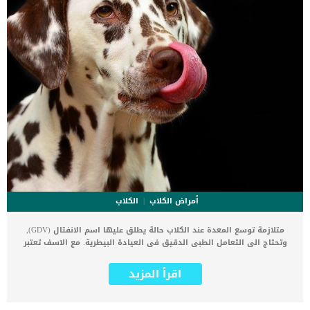
أمراض الكلاب
الكلاب
متلازمة توسع المعدة عند الكلاب حالة يطلق عليها اسم الانفتال (GDV),
وتحتاج الى التعامل الطبى الدقيق فى العيادة البيطرية. مع الاسف تعتبر
متلازمة توسع المعدة عند الكلاب حالة طارئة تهدد حياة الكلاب. في هذه
الحالة ، تتضخم المعدة ، عادةً مع الطعام والغاز (التوسيع) ، وتلتف على
اقرأ المزيد
محورها (الانفتال) بطريقة لا يمكن لمحتويات المعدة أن تنتقل إلى الأمعاء
أو تتقيأ, وهذا هو شرح وتبسيط لاسم الحالة. هذا التوسع والالتواء
يهددان المعدة ويمكن أن يؤثر أيضًا على أجهزة الجسم الأخرى القريبة ، بما