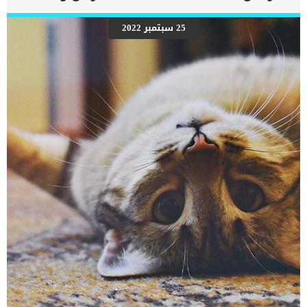
العيادة البيطرية فورا لتفحص الأمر وإنقاذ الموقف قبل ان تحدث
مضاعفات. لا ينصح باتباع انظمة تقليل الغذاء ووضع كميات اكل بسيطة
لتجبر القطة على اكل اقل في نقص وزنها لان هذا الامر يمكن ان يضر اكثر
25 سبتمبر 2022
من ان يفيد صحة القطة. كما ان اتباع أنظمة تقليل كمية الطعام للقطط قد
تصيبها بدهون الكبد والمخاطر الصحية الأخرى. انظر الى جسم قطتك من
اعلى فاذا لم تتمكن من رؤية الاضلاع فهذا يعني أنه يعاني من زيادة
الوزن. اقرأ ايضا: 7 عوامل تسبب فقدان الوزن المفاجئ في الحيوانات
الأليفة الأسباب الكامنة وراء السمنة عند القطط هناك سببان رئيسيان […]