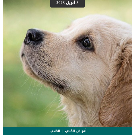
على شكل مجموعة من المراحل التى يتدرجها الكلب الى ان يصل الى
8 أبريل 2023
النهاية. اهم علامات وفاة الكلاب بسبب قصور القلب الاحتقانى كما ذكرنا
ستكون هذه العلامات عبارة عن مراحل متدرجة الى المرحلة الاخيرة وهى
الوفاة. _المرحلة الاولى, تظهر ان الكلب معرض لخطر الإصابة بسرطان
القلب ، ولكن ليس لديه أعراض ولا تغييرات في القلب. _المرحلة
الثانية,يعاني الكلب […]
أمراض الكلاب
الكلاب