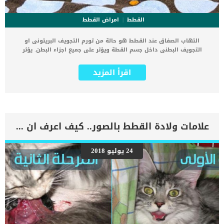
القطط
امراض القطط
التهاب الصفاق عند القطط هو حالة من تورم التجويف البريتونى او
التجويف البطنى داخل جسم القطة ويؤثر على جميع اجزاء البطن. يؤثر
التهاب الصفاق على كلا من المعدة والكبد والمرارة والطحال والبنكرياس
والأمعاء الدقيقة والغليظة والكلى والغدد الكظرية. يتم تبطين تجويف
اقرأ المزيد
وأعضاء البطن بغشاء رقيق يسمى الصفاق ويدعم هذا الغشاء أعضاء
البطن ويعمل كممر للأعصاب والأوعية الدموية والأوعية اللمفاوية والعقد
وعندما يصاب التجويف البريتوني ، يصبح هذا الغشاء ملتهبًا. كما يمكن أن
يتراوح الالتهاب من خفيف إلى شديد ، اعتمادًا على السبب الأساسي.
التهاب الصفاق عند القطط حالة مؤلمة للغاية وتسبب للقط الكثير من الألم
والانزعاج ولكن ستساعدك الاستشارة الطبية على اكتشاف العلاج. اعراض
علامات ولادة القطط بالصور.. كيف اعرف ان القطة انتهت من الولادة ؟
التهاب الامعاء عند القطط ألم في البطن حيث تلاحظ أن قطتك تصدر
أصواتًا عند حملهاكما قد قد يكون لديها بطن منتفخ يبدو قطك ثابت ولا
يتحرك كثيرًا بسبب الانزعاج.كما ستلاحظ زيادة معدل ضربات القلب أو معدل
24 يوليو 2018
التنفس ، وغالبًا ما يرتبط بعدم الراحة التقيؤ إسهال الأرق أو عدم القدرة
على اتخاذ وضع مريح حمى الخمول الضعف الانهيار قلة الشهية اليرقان
اقرا ايضا: عدوى الامعاء البكتيرية عند القطط”تعرف على مدى خطورتها”
اسباب اصابة القطط بالتهاب الصفاق ان انطلاق اى عدوى او اى مادة
غريبة فى تجويف البطن غالبا ما يتسبب فى اصابة القطة بالتهاب الصفاق.
كما يؤدي […]