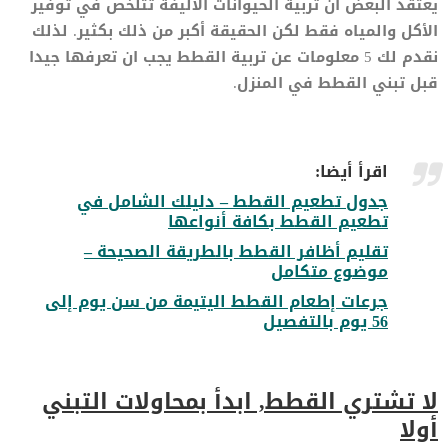
يعتقد البعض ان تربية الحيوانات الأليفة تتلخص في توفير
الأكل والمياه فقط لكن الحقيقة أكبر من ذلك بكثير. لذلك
نقدم لك 5 معلومات عن تربية القطط يجب ان تعرفها جيدا
قبل تبني القطط في المنزل.
اقرأ أيضا:
جدول تطعيم القطط – دليلك الشامل في
تطعيم القطط بكافة أنواعها
تقليم أظافر القطط بالطريقة الصحيحة –
موضوع متكامل
جرعات إطعام القطط اليتيمة من سن يوم إلى
56 يوم بالتفصيل
لا تشتري القطط, ابدأ بمحاولات التبني
أولا