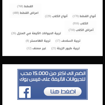
شلل الدماغ هو عدوى فيروسية ، تنتشر عن طريق المخاط من الأنف
والفم. كما يُشتبه في أنه ناجم عن فيروس بورنا […]
القطط
(768)
امراض القطط
(488)
أنواع القطط
(170)
أنواع الكلاب
(229)
الكلاب
(916)
أمراض الكلاب
(710)
تربية الحيوانات الأليفة في المنزل
(26)
تربية السلاحف
(17)
تربية الهامستر
(8)
تربية طيور الزينة
(21)
غير مصنف
(12)