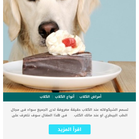
أمراض الكلاب
أنواع الكلاب
الكلاب
تسمم الشيكولاته عند الكلاب حقيقة معروفة لدى الجميع سواء فى مجال
الطب البيطري او عند مالك الكلب. فى هذا المقال سوف نتعرف على
كيفية علاج الكلب الذى تعرض الى تسمم الشيكولاته وإجراءات الخطة
العلاجية ومدى فاعليتها. اقرأ ايضا: مخاطر تناول دواء زانكس للكلاب
اقرأ المزيد
“xanax” أحد مكونات الشيكولاتة وهو الـ Theobromine هو المادة المؤدية
إلى التسمم فى جسم الكلب. قد تفاقم حالات تسمم الكلاب بالشيكولاتة