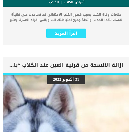
أمراض الكلاب
الكلاب
علامات وفاة الكلب بسبب قصور القلب الاحتقانى قد تساعدك على تهيأة
نفسك لهذا الحدث, واتخاذ جميع احتياطتك انت وباقى افراد الاسرة. يعتبر
مرض قصور القلب الاحتقانى من اخطر الحالات المرضية التى يمكن ان
يتعرض لها جميع الكائنات الحية بما فى ذلك الكلاب والقطط. كما ان القلب
اقرأ المزيد
يعتبر عضوا رئيسيا فى جسم الكلاب, واى قصور به يعتبر قصور فى باقى
اجزاء الجسم. يحدث قصور القلب الاحتقاني (CHF) عندما يكون القلب غير
قادر على ضخ الدم بشكل كافٍ في جميع أنحاء الجسم. ينتج عن ذلك عودة
الدم إلى الرئتين وتراكم السوائل في تجاويف الجسم ، مما يقيد القلب
والرئتين ويمنع تدفق الأكسجين الكافي في جميع أنحاء الجسم. اقرا ايضا:
اعراض وعلامات تضخم القلب عند الكلاب فى هذا المقال سنطلعك على
ازالة الانسجة من قرنية العين عند الكلاب “بالتفاصيل”
بعض العلامات التي تشير إلى أن كلبك قد اقترب من مرحلة يحتافيها إلى
رعاية المسنين أو قد تفكر في القتل الرحيم. يمكننا اختصار هذه العلامات
على شكل مجموعة من المراحل التى يتدرجها الكلب الى ان يصل الى
31 أكتوبر 2022
النهاية. اهم علامات وفاة الكلاب بسبب قصور القلب الاحتقانى كما ذكرنا
ستكون هذه العلامات عبارة عن مراحل متدرجة الى المرحلة الاخيرة وهى
الوفاة. _المرحلة الاولى, تظهر ان الكلب معرض لخطر الإصابة بسرطان
القلب ، ولكن ليس لديه أعراض ولا تغييرات في القلب. _المرحلة
الثانية,يعاني الكلب […]