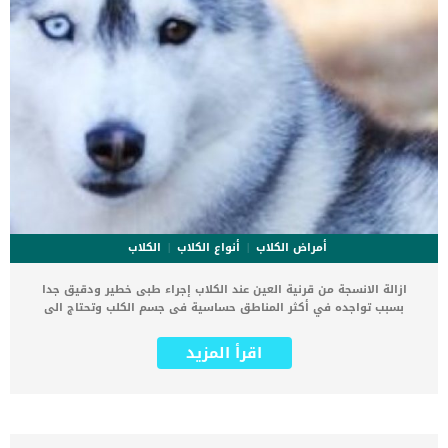
أمراض الكلاب
أنواع الكلاب
الكلاب
ازالة الانسجة من قرنية العين عند الكلاب إجراء طبى خطير ودقيق جدا
بسبب تواجده في أكثر المناطق حساسية فى جسم الكلب وتحتاج الى
عيادة بيطرية مجهزة. تهدف العملية إلى التخلص من الانسجة الزائدة
الموجودة فى قرنية عين الكلب والتى تسبب له مضاعفات خطيرة. الانسجة
اقرأ المزيد
الزائدة الموجودة فى قرنية العين عند الكلب يمكن أن تسبب ضغط شديد
فى العين قد يؤدي الى العمى الدائم. تبدأ مضاعفات الانسجة الزائدة فى
قرنية عين الكلب بتشويه الرؤية الى ان تصل الى العمى الدائم. اقرأ ايضا:
خطوات جراحة القرنية عند الكلاب القرنية هي الجزء الخارجي من عين الكلب
وهى من أكثر أجزاء العين المعرضة للإصابات. ازالة الانسجة الزائدة من