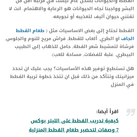
القطط والحيوانات بشكل عام ليست في مرتبة أقل من
البشر وواجبنا تجاه الحيوانات هو الرعاية والاهتمام. انت لا
تقتني حيوان أليف لتعذيبه أو تجويعه.
القطط تحتاج إلى بعض الاساسيات مثل (
طعام القطط
الجاف
او الطري, ألعاب للقطط, فراش مريح للنوم والجلوس,
فرشاة لتمشيط شعر القطة, حامل للذهاب إلى الطبيب
البيطري, علبة للفضلات, مساحة للعب).
هل تستطيع توفير هذه الأساسيات؟ يجب عليك ان تحدد
ميزانيتك وتتأكد من ذلك قبل ان تتخذ خطوة تربية القطط
في المنزل
اقرأ أيضا:
كيفية تدريب القطط على الليتر بوكس
7 وصفات لتحضير طعام القطط المنزلية