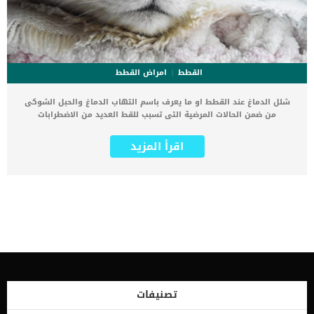
القطط
امراض القطط
شلل الدماغ عند القطط او ما يعرف باسم التهاب الدماغ والحبل الشوكى
من ضمن الحالات المرضية التى تسبب للقط العديد من الاضطرابات
الادراكية والتغيرات السلوكية. كما يمكننا وصف شلل الدماغ والنخاع
الشوكي هو التهاب السحايا والدماغ غير القيحي (التهاب المادة الرمادية
اقرأ المزيد
للدماغ والحبل الشوكي). تسبب هذه الحالة تنكس الأعصاب وإزالة الميالين
(تنكس الغمد المحيط بالعصب) من الخلايا العصبية في النخاع الشوكي
الصدري (أعلى الظهر). اقرأ ايضا:عدوى الدماغ عند القطط “ماذا تعرف
عنها؟” كما يمكن أيضًا رؤية الآفات في الحبل الشوكي العنقي (الرقبة)
والحبل الشوكي القطني (أسفل الظهر) وجذع الدماغ (قاعدة الدماغ)
والمخ (الجزء الأكبر من الدماغ). الاعراض والعلامات المرتبطة بشلل الدماغ
عند القطط من اول واشهر العلامات هو الترنح, وهو عدم تناسق مزمن
وتدريجي في الأطراف الخلفية أو في جميع الأطراف الأربعة اضافة الى
الشلل السفلي اى ضعف في الجزء السفلي من الجسم كما نجد النوبات
وهزات الرأس. اقرا ايضا:علامات التهاب الدماغ والحبل الشوكى عند
القطط الاسباب الكامنة خلف شلل الدماغ عند القطط تنقسم اسباب هذه
الحالة المرضية من اسباب مكتسبة و اسباب غير معروفة. كلما تم تحديد
تصنيفات
السبب بشكل دقيق كلما ساعد ذلك على تحديد الخطة العلاجية الانسب.