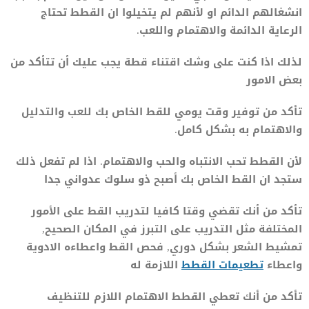
انشغالهم الدائم او لأنهم لم يتخيلوا ان القطط تحتاج
الرعاية الدائمة والاهتمام واللعب.
لذلك اذا كنت على وشك اقتناء قطة يجب عليك أن تتأكد من
بعض الامور
تأكد من توفير وقت يومي للقط الخاص بك للعب والتدليل
والاهتمام به بشكل كامل.
لأن القطط تحب الانتباه والحب والاهتمام. اذا لم تفعل ذلك
ستجد ان القط الخاص بك أصبح ذو سلوك عدواني جدا
تأكد من أنك تقضي وقتا كافيا لتدريب القط على الأمور
المختلفة مثل التدريب على التبرز في المكان الصحيح,
تمشيط الشعر بشكل دوري, فحص القط واعطاءه الادوية
واعطاء
تطعيمات القطط
اللازمة له
تأكد من أنك تعطي القطط الاهتمام اللازم للتنظيف