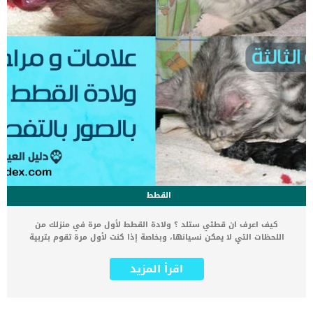
القطط
كيف اعرف ان قطتي ستلد ؟ ولادة القطط لأول مرة في منزلك من
اللحظات التي لا يمكن نسيانها، وبخاصة إذا كنت لأول مرة تقوم بتربية
القطط ولا تعرف علامات ومراحل الولادة بالتفصيل. تبدأ القطط الإناث في
طلب التزاوج عند وصولها إلى سن ثمانية أشهر تقريبا، وبعض القطط قد
اقرأ المزيد
تبدأ في طلب الزواج في وقت مبكر عن هذا العمر. لكن برغم ذلك لا ننصح
بتزاوج القطط قبل وصولها إلى عمر عام، لأنها ستكون وقتها قادرة على
الحمل والولادة. كما ننصحك دائما بإعطاء تطعيمات القطط التزاوج حتى
تضمن ولادة آمنة وقطط صغار بصحة جيدة. بعد حدوث الزواج ستبدأ أعراض