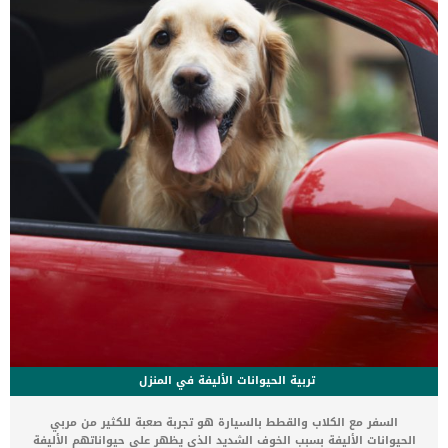
عام: تندب تورم بثور جلدية كدمات نزيف قشرة رأس حكة تغييرات فى لون
الجلدتصبغ تقرحات ألم عند الحركة النحيب اسباب البشرة المؤلمة عند الكلاب
كما ذكرنا ان هناك العديد من الامراض التى يمكن ان […]
تربية الحيوانات الأليفة في المنزل
السفر مع الكلاب والقطط بالسيارة هو تجربة صعبة للكثير من مربي
الحيوانات الأليفة بسبب الخوف الشديد الذي يظهر على حيواناتهم الأليفة