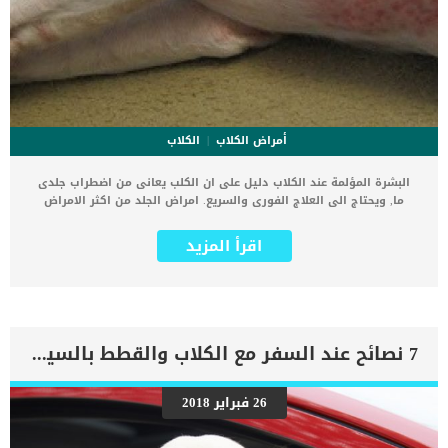
أمراض الكلاب
الكلاب
البشرة المؤلمة عند الكلاب دليل على ان الكلب يعانى من اضطراب جلدى
ما, ويحتاج الى العلاج الفورى والسريع. امراض الجلد من اكثر الامراض
المزعجة للكلب ولمالك الكلب, فبالاضافة انها تسبب ألم وانزعاج وتهيج
للكلب, فانها ايضا تعطيه مظهرا غير محبب. كما يمكن ان تتراوح امراض
اقرأ المزيد
الجلد من التهيج البسيط الى الحالة الخطيرة المههدة للحياة. اضف الى
معلوماتك ان نقص التغذية وأمراض الغدد الصماء والاضطرابات الخلقية
ومتلازمات نمو الجلد غير الطبيعي ليست سوى عدد قليل من الحالات
العديدة التي يمكن أن تؤثر على الكلب. كما ان تساقط الشعر والقرح
والتورم من ضمن العلامات المرتبطة بامراض الجلد الى جانب مجموعة اخرى
من العلامات سنتعرف عليها فى هذا المقال. اقرأ ايضا: امراض الجلد
7 نصائح عند السفر مع الكلاب والقطط بالسيارة
الناتجة عن فرط اللعق عند الكلاب ستساعد الاستشارة الطبية مع وصف
حالة كلبك على تحديد المشكلة واخضاعها للعلاج المناسب. كما يمكن ان
يكون للكلب استعداد وراثى لحالة جلدية معينة وفى هذه الحالة يصعب
26 فبراير 2018
علاجها. اعراض البشرة المؤلمة عند الكلاب تختلف شدة الألم على جلد كلبك
باختلاف نوع المرض او الاضطراب الذى يعانى منه الكلب, ولكنها بشكل