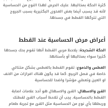
كثرة الحكة بمخالبها. عليك الحرص لهذا النوع من الحساسية
لأنه قد يسبب أيضا بعض العدوى البكتيرية بسبب الجروح
التي تتركها القطط في جسدها.
أعراض مرض الحساسية عند القطط
الحكة الشديدة:
يلاحظ مربي القطط أنها تقوم بحك جسدها
كثيرا سواء بمخالبها أو بأسنانها.
العطس والدموع:
تقوم القطط بالعطس بشكل متتالي
خاصة في فصل الربيع, كما قد يكون هناك افرازات من الانف
او العين وتعطي مؤشرا واضحا للحساسية
القئ والاسهال:
القئ والاسهال هو أحد علامات اصابة
القطط بالحساسية, يجب أن تلاحظ أسباب القئ لقطتك
وربطها بأي نوع من الحساسية مثل القئ مع تجربة طعام