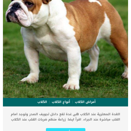
أمراض الكلاب
أنواع الكلاب
الكلاب
الغدة الصعترية عند الكلاب هى غدة تقع داخل تجويف الصدر وتوجد امام
القلب مباشرة عند الجراء. اقرأ ايضا: زراعة منظم ضربات القلب عند الكلاب
تنتج الغدة الصعترية مجموعة من الخلايا التى تساعد فى محاربة العدوى
التى تهاجم جسم الكلب. تتقلص الغدة الصعترية ويصغر حجمها مع نضوج