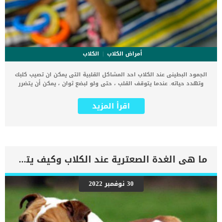
أمراض الكلاب
الكلاب
الجمود البطينى عند الكلاب احد المشاكل القلبية التى يمكن ان تصيب كلبك
وتهدد حياته. عندما يتوقف القلب ، حتى ولو لبضع ثوان ، يمكن أن يتضرر
النظام القلبى بالكامل. اقرأ ايضا: سرعة ضربات القلب عند القطط.. كل
ماتريد معرفته كما ان توقف القلب لاى سبب من الاسباب يؤدي ايضا إلى
اقرأ المزيد
اضطراب استعادة النشاط السليم. اما عن الجمود البطينى عند الكلاب .. فما
هو ؟ في حالة الجمود البطيني ، يبدو أن القلب يعمل بشكل طبيعي ولكن
تتوقف نوباته لبضع ثوانٍ في كل مرة ، على فترات غير منتظمة. كما ان هذا
الجمود يحدث فقط فى الجزء السفلى من قلب الكلب اى الحجرتان
السفليتان ” البطينين” اما الجمود الأذيني هو حالة أخرى من أمراض القلب
تمامًا وتحتاج الى خطط علاجية مختلفة. كما يحدث الجمود البطيني عندما
ما هى الغدة الصعترية عند الكلاب وكيف يتم استئصالها ؟
يكون هناك نقص في النشاط البطيني في القلب لأكثر من بضع ثوان. اذا
لم يتم انقاذ حالات الجمود البطينى فى اسرع وقت فان الكلب سيموت.
اقرأ ايضا: زراعة منظم ضربات القلب عند الكلاب تعرف حالات الموت الناتجة
30 نوفمبر 2022
عن اجلمود البطينى باسم “السكتة القلبية” وهى لا تقتصر فقط على
الكلاب. اعراض الجمود البطينى عند الكلاب الاغماء المتكررنوباتهدوء ملفت
للنظرصعوبات التنفسقلة الحركةالانهيار الاسباب الكامنة خلف خطورة تجمد
البطين فى قلب الكلاب يؤدي توقف الانقباض ، أو عدم […]