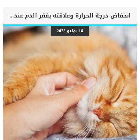
الدم إلى الرئتين وتراكم السوائل في تجاويف الجسم ، مما يقيد القلب
والرئتين ويمنع تدفق الأكسجين الكافي في جميع أنحاء الجسم. اقرا ايضا:
اعراض وعلامات تضخم القلب عند الكلاب فى هذا المقال سنطلعك على
انخفاض درجة الحرارة وعلاقته بفقر الدم عند القطط
بعض العلامات التي تشير إلى أن كلبك قد اقترب من مرحلة يحتافيها إلى
رعاية المسنين أو قد تفكر في القتل الرحيم. يمكننا اختصار هذه العلامات
على شكل مجموعة من المراحل التى يتدرجها الكلب الى ان يصل الى
16 يوليو 2023
النهاية. اهم علامات وفاة الكلاب بسبب قصور القلب الاحتقانى كما ذكرنا
ستكون هذه العلامات عبارة عن مراحل متدرجة الى المرحلة الاخيرة وهى
الوفاة. _المرحلة الاولى, تظهر ان الكلب معرض لخطر الإصابة بسرطان
القلب ، ولكن ليس لديه أعراض ولا تغييرات في القلب. _المرحلة
الثانية,يعاني الكلب […]