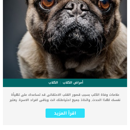
أمراض الكلاب
الكلاب
علامات وفاة الكلب بسبب قصور القلب الاحتقانى قد تساعدك على تهيأة
نفسك لهذا الحدث, واتخاذ جميع احتياطتك انت وباقى افراد الاسرة. يعتبر
مرض قصور القلب الاحتقانى من اخطر الحالات المرضية التى يمكن ان
يتعرض لها جميع الكائنات الحية بما فى ذلك الكلاب والقطط. كما ان القلب
اقرأ المزيد
يعتبر عضوا رئيسيا فى جسم الكلاب, واى قصور به يعتبر قصور فى باقى
اجزاء الجسم. يحدث قصور القلب الاحتقاني (CHF) عندما يكون القلب غير
قادر على ضخ الدم بشكل كافٍ في جميع أنحاء الجسم. ينتج عن ذلك عودة