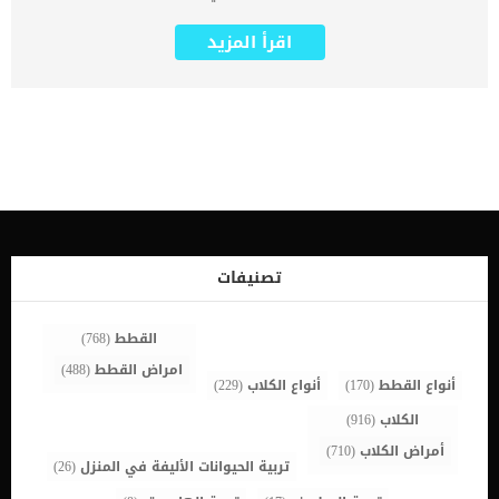
أثناء ساعات السفر الطويلة. لكن مع بعض الترتيبات والتجهيزات من
الممكن أن يكون السفر تجربة آمنة ومريحة لك ولحيوانك الأليفة. عند
اقرأ المزيد
التخطيط للسفر مع حيوانك الأليف في رحلة طويلة يمكنك اتباع هذه
النصائح حتى لا تقضي فترة السفر في خوف وقلق من وجود حيوانك
الأليف معك. السفر مع الكلاب والقطط بالسيارة النصيحة الأولى: تأكد
من أن كلبك يشعر بالأمان والراحة عند السفر مع القطط والكلاب يمكنك أن
تصطحب قفص خاص بحيوانك الأليف إذا كان معتادا على الجلوس في
القفص. هناك العديد من الأقفاص الملائمة للحيوانات الأليفة سواء القطط
أو الكلاب. كما أنه من الجيد تدريب كلبك أو قطتك على الجلوس داخل
قفص حتى لا تعاني أثناء السفر وتوفر لحيوانك الأليف وقتا آمنا ومريحا
أثناء رحلتك الطويلة. كما يجب أن يكون القفص واسعا ومريحا حتى يستطيع
حيوانك الأليف الاستدارة والنوم بداخله بدون مشاكل. النصيحة الثانية:
درب كلبك على السفر مسبقا يمكن أن تساعد كلبك على التعود على السفر
بان تقوم بالذهاب معه في رحلات قصيرة، اصطحب كلبك أو قطتك معك
تصنيفات
في السيارة من وقت لآخر وقم بإطالة وقت التواجد معك في السيارة
تدريجيا. لكن لا تترك كلبك […]
القطط
(768)
امراض القطط
(488)
أنواع القطط
(170)
أنواع الكلاب
(229)
الكلاب
(916)
أمراض الكلاب
(710)
تربية الحيوانات الأليفة في المنزل
(26)