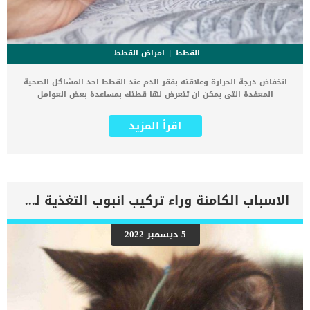
القطط
امراض القطط
انخفاض درجة الحرارة وعلاقته بفقر الدم عند القطط احد المشاكل الصحية
المعقدة التى يمكن ان تتعرض لها قطتك بمساعدة بعض العوامل
والظروف. يمكننا الوصف بأن هذا المرض هو اضطراب مناعي ذاتي نادر من
النوع الثاني حيث تكون الأجسام المضادة التي تهاجم خلايا الدم الحمراء
اقرأ المزيد
قد عززت نشاطها في درجات حرارة أقل من 37.2 درجة مئوية. كما انه فى
هذه الحالة يحدث ان هناك جسم مضاد يسبب التصاق المستضدات ، مثل
خلايا الدم الحمراء أو البكتيريا ، ببعضها البعض. اقرا ايضا: اضطرابات الدم
عند القطط .. اسبابه وعلاجه تحدث هذه المشكلة الصحية عند درجات حرارة
منخفضة للجسم في شبكة الأوعية الدموية الطرفية (أي الأوعية خارج
شبكة الدورة الدموية الرئيسية). كما تبدأ الأطراف الباردة أو ظواهر
الاسباب الكامنة وراء تركيب انبوب التغذية للقطط
التجلط المحيطية الأخرى أو تكثف بالتعرض للبرد. يعدإطلاق الهيموجلوبلين
في مجرى الدم عندما تنكسر خلايا الدم الحمراء عملية تفاعلية دافئة تحدث
في درجات حرارة الجسم المرتفعة من هنا قد يكون لدى المرضى تركيزات
5 ديسمبر 2022
عالية جدًا من الاجسام الباردة ، ولكن هذه الأجسام المضادة قد تكون غير
قادرة على تحلل خلايا الدم الحمراءفي درجات الحرارة الأكثر دفئًا التي
تحققت في مجرى الدم. تتسبب هذه الجزيئات الباردة في قصر فترة حياة
خلايا الدم الحمراء بشكل ضئيل أو معدوم. كما قد يؤدي التعرض للبرد إلى
تعزيز ارتباط الجزيئات الباردة […]