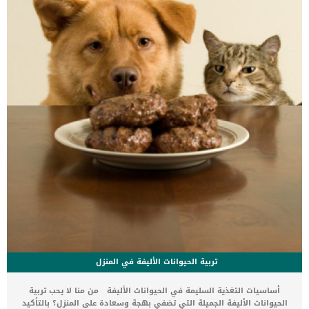
الكلب بمجموعة من المهدئات مسكنات الألميعتبر دواء الديازيبام هو
مهدئ ومسكن شائع الاستخدام في وضع القسطرة الانفية.سيتم إمالة
رأس الكلب للخلف للسماح بتخدير اغشية الانفكما سيتم تقطير الأنف
لتقليل تورم تجويف الأنف وتقليل فرصة حدوث […]
تربية الحيوانات الأليفة في المنزل
أساسيات التغذية السليمة في الحيوانات الأليفة من منا لا يحب تربية
الحيوانات الأليفة الجميلة التي تضفي بهجة وسعادة على المنزل؟ بالتأكيد