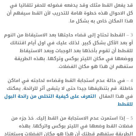
قد يفعل القط مثلك وقد يدفعه فضوله للحفر تلقائيا في
كل الاحوال هذه خطوة هامة للتدريب لأن القط سيفهم أن
هذا المكان خاص به بشكل ما.
3 – القطط تحتاج إلى قضاء حاجتها بعد الاستيقاظ من النوم
أو بعد الأكل بشكل كبير. لذلك عليك في اول أيام اقتنائك
للقطط أن تقوم بأخذها بعد الوجبات وبعد الاستيقاظ
ووضعها في مكان الليتر بوكس وتركها. بهذه الطريقة
ستفهم ان هذا هو مكان الفضلات.
4 – في حالة عدم استجابة القط وقضاءه لحاجته في اماكن
خاطئة. قم بتنظيفها جيدا حتى لا يتبقى أثر للرائحة, يمكنك
في هذا المقال
التعرف على كيفية التخلص من رائحة البول
للقطط
5 – إذا استمرت عدم الاستجابة من القط إليك. خذ جزء من
فضلات القط وضعها في الليتر بوكس واتركها. بهذه
الطريقة ستفهم قطتك أن هذا هو مكان الفضلات وستعتاد