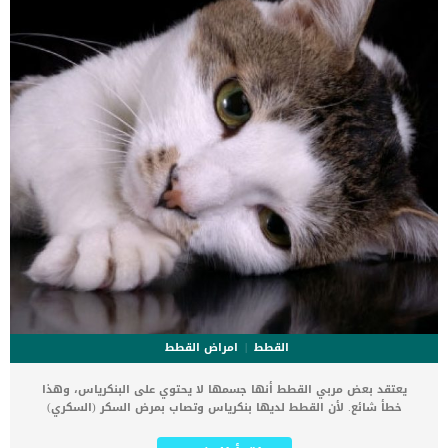
الثانية,يعاني الكلب […]
القطط
امراض القطط
يعتقد بعض مربي القطط أنها جسمها لا يحتوي على البنكرياس، وهذا
خطأ شائع. لأن القطط لديها بنكرياس وتصاب بمرض السكر (السكري)
بدرجات متفاوتة. تتنوع أعراض مرض السكر عند القطط وكذلك تحتاج القطط
المصابة بهذا المرض للرعاية بشكل خاص .. اقرأ أكثر عن مرض السكر في