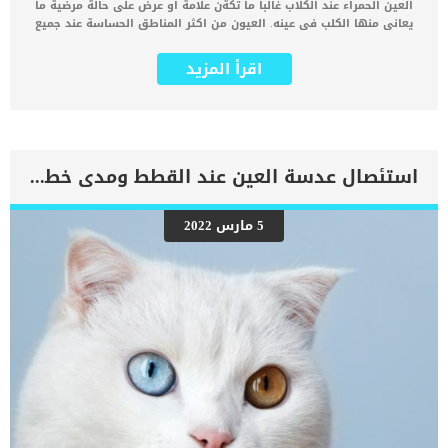
العين الحمراء عند الكلاب غالبا ما تكةن علامة او عرض على حالة مرضية ما
يعانى منها الكلب فى عينه. العيون من اكثر المناطق الحساسة عند جميع
الكائنات الحية ومشاكل العين من اكثر وابرز المشاكل الذى يمكن ان يعانى
منها كلبك. كما يمكن أن يكون الاحمرار والالتهاب الذي يصيب إحدى
اقرأ المزيد
العينين أو كلتيهما ناتجًا عن مجموعة متنوعة من المشكلات تتراوح من
الحساسية الخفيفة إلى الجلوكوما التي يمكن أن تؤدي إلى العمى. قد
يصاحب الاحمرار مجموعة اخرى من الاعراض سنتعرف عليها فى هذا
المقال. اقرأ ايضا: علاج العيون الدامعة عند الكلاب كما سنقدم لك الاسباب
المحتملة سواء البسيطة او الكبيرة والتى تسبب العين احمرار العين عند
كلبك. الافرازات والدموع وعدم وضوح الرؤية من ضمن اكثر الحالات
استئصال عدسة العين عند القطط ومدى خطورتها
المصاحبة لاحمرار العين. اذا استمر احمرار العين عند كلبك اكثر من 24
ساعة فمن المرجح ان تتوجه الى العيادة البيطرية. كما ان هناك حالات
مرضية اخرى فى جسم الكلب بعيدا عن عينه يمكن ان تكون سبب الاحمرار.
5 مارس 2022
الاعراض المصاحبة لاحمرار العين عند الكلاب الخدش فرك العين عدم
التحديق في الضوء إبقاء العين مغلقة القرنية الغائمةعيون دامعة ظهور
كتلة حمراء من تحت الجفن بقعة حمراء على بياض العين تورم أو انتفاخ
الجفون إفرازات بيضاء أو خضراء من الزاوية الداخلية للعين. اقرأ ايضا:جراحة
تدلى العيون فى الكلاب بالتفاصيل […]