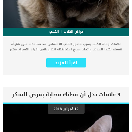
أمراض الكلاب
الكلاب
علامات وفاة الكلب بسبب قصور القلب الاحتقانى قد تساعدك على تهيأة
نفسك لهذا الحدث, واتخاذ جميع احتياطتك انت وباقى افراد الاسرة. يعتبر
مرض قصور القلب الاحتقانى من اخطر الحالات المرضية التى يمكن ان
يتعرض لها جميع الكائنات الحية بما فى ذلك الكلاب والقطط. كما ان القلب
اقرأ المزيد
يعتبر عضوا رئيسيا فى جسم الكلاب, واى قصور به يعتبر قصور فى باقى
اجزاء الجسم. يحدث قصور القلب الاحتقاني (CHF) عندما يكون القلب غير
قادر على ضخ الدم بشكل كافٍ في جميع أنحاء الجسم. ينتج عن ذلك عودة
الدم إلى الرئتين وتراكم السوائل في تجاويف الجسم ، مما يقيد القلب
والرئتين ويمنع تدفق الأكسجين الكافي في جميع أنحاء الجسم. اقرا ايضا:
اعراض وعلامات تضخم القلب عند الكلاب فى هذا المقال سنطلعك على
9 علامات تدل أن قطتك مصابة بمرض السكر
بعض العلامات التي تشير إلى أن كلبك قد اقترب من مرحلة يحتافيها إلى
رعاية المسنين أو قد تفكر في القتل الرحيم. يمكننا اختصار هذه العلامات
على شكل مجموعة من المراحل التى يتدرجها الكلب الى ان يصل الى
12 فبراير 2018
النهاية. اهم علامات وفاة الكلاب بسبب قصور القلب الاحتقانى كما ذكرنا
ستكون هذه العلامات عبارة عن مراحل متدرجة الى المرحلة الاخيرة وهى
الوفاة. _المرحلة الاولى, تظهر ان الكلب معرض لخطر الإصابة بسرطان
القلب ، ولكن ليس لديه أعراض ولا تغييرات في القلب. _المرحلة