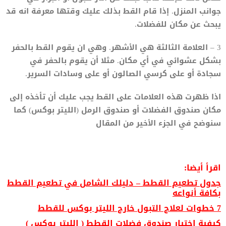
جوانب المنزل. إذا قام القط بذلك عليك وقتها معرفة انه قد
يبحث عن مكان للفضلات.
3 – العلامة الثالثة هي الأشهر. وهي ان يقوم القط بالحفر
بشكل عشوائي في أي مكان. مثلا أن يقوم بالحفر في
سجادة أو على كرسي الصالون أو على وسادات السرير.
اذا ظهرت هذه العلامات على القط يجب عليك أن تأخذه إلى
مكان صندوق الفضلات أو صندوق الرمل (الليتر بوكس) كما
سنوضح في الجزء الأخير من المقال
اقرأ أيضا:
جدول تطعيم القطط – دليلك الشامل في تطعيم القطط
بكافة أنواعه
7 خطوات لعلاج التبول خارج الليتر بوكس للقطط
كيفية اختيار صندوق فضلات القطط ( الليتر بوكس )