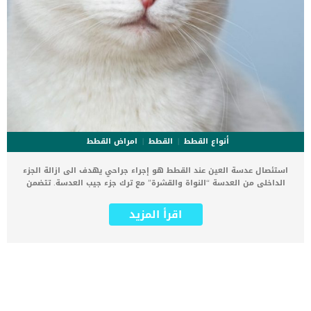
أنواع القطط
القطط
امراض القطط
استئصال عدسة العين عند القطط هو إجراء جراحي يهدف الى ازالة الجزء
الداخلى من العدسة “النواة والقشرة” مع ترك جزء جيب العدسة. تتضمن
عملية استئصال عدسة العين عند القطط ايضا استبدالها بعدسة بديلة فى
المكان الفارغ داخل عين القطة. الهدف من هذه العملية هو ازالة العدسة
اقرأ المزيد
المصابة ومساعدة جسم القطة على التكيف مع العدسة الاصطناعية. كما
تهدف هذه العملية الى استعادة قدرة القطة على النظر برؤية واضحة
مرة أخرى. تعتبر العين من اكثر الاماكن الحساسة فى جسم الكائن الحي
بما فى ذلك القطط وتتطلب عيادة بيطرية مجهزة على اعلى مستوى. كما
ان هذه العملية تحتاج الى جراح عيون بيطرى متخصص وخبير فى هذا
النوع من العمليات. فى هذا المقال سوف نناقش كيفية استئصال عدسة
العين عند القطط وكيف تساعد قطتك على التعايش بالعدسة الصناعية.
إجراءات عملية استئصال عدسة العين عند القطط تنطوي اى عملية فى