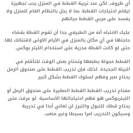
أي ظروف, لكن عند تربية القطط في المنزل يجب تجهيزة
ليلائم احتياجات القطط, بما لا يخل بالنظام العام للمنزل ولا
يفسد على مربي القطط حياتهم.
عليك الانتباه أنه من الطبيعي جدا أن تقوم القطة بقضاء
حاجتها في أي مكان بالمنزل في الأيام الأولى لاقتنائك لها.
حتى لو كانت القطة مدربة على استخدام الليتر بوكس.
القطط خجولة بطبعها وتحتاج بعض الوقت للتأقلم في
البيئة الجديدة. لذلك فإن تدريب القطط على صندوق الرمل
يحتاج صبر وفهم لسلوك القطط بشكل كبير.
مفتاح تدريب القطط القطط الصغيرة على صندوق الرمل أو
الليتربوكس هو فهم احتياجاتها الأساسية. لو عرفت متى
يحتاج قطك للتبول والتبرز لن تعاني أبدا في تدريبة
وسيكون التدريب امرا بسيطا وغير متعب.