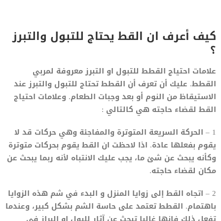
كيف أعرف ان القط يحتاج للتبول والتبرز
؟
علامات احتياج القطط للتبول او التبرز معروفة لمربي
القطط. عليك أن تعرف أن القطط تحتاج للتبول والتبرز عند
الاستيقاظ من النوم أو بعد وجبات الطعام. وعلامات احتياج
القط لقضاء حاجته هي كالتالي :
1 – الحركة السريعة المتوترة والمفاجئة وهي حركات قد لا
يقوم بفعلها عادة. اذا لاحظت ان القط يقوم بحركات متوترة
وكأنه يبحث عن شئ ما، يجب عليك الانتباه لأنه ربما يبحث عن
مكان لقضاء حاجته.
2 – اتجاه القط إلى زوايا المنزل و البدء في شم هذه الزوايا
باهتمام. القطط تعتمد على حاسة الشم بشكل كبير، وعندما
تفعل ذلك فإنها غالبا تبحث عن آثار للبول او البراز في