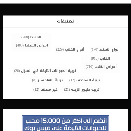
العين على مخاطر كثيرة, فيجب السير على نهج محدد ومدروس قبل البدء
فى هذه العملية. يجب فحص القط اولا للتأكد من سلامة شبكية
العين.تتوقف فاعلية ونجاح هذه العملية على سلامة شبكية العين, فإذا
كانت تالفة للغاية فان القطة لن تتمكن من استعادة الرؤية ولا حتى إجراء
تصنيفات
هذه العملية.بعد التأكد من سلامة الشبكية سيقوم الطبيب بعمل بعض
تحاليل البول والدم للتأكد من قدرة القطة الصحية على […]
القطط
(768)
امراض القطط
(488)
أنواع القطط
(170)
أنواع الكلاب
(229)
الكلاب
(916)
أمراض الكلاب
(710)
تربية الحيوانات الأليفة في المنزل
(26)
تربية السلاحف
(17)
تربية الهامستر
(8)
تربية طيور الزينة
(21)
غير مصنف
(12)