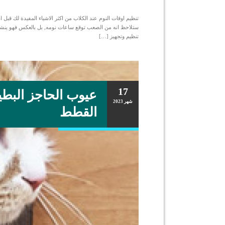
تنظيم اوقات النوم عند الكلاب من اكثر الاشياء المفيدة لك قبل
ستلاحظ انه من الصعب توقع ساعات نومه, بل بالعكس فهو ينشط 
تنظيم وتجهيز […]
17
عيوب الحاجز البطي
شهر
2023
القطط