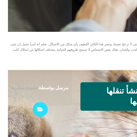
 حتى لا تزعج نفسك وتضر هذا الكائن اللطيف بأى شكل من الاشكال. نعلم انه أمرا جميل ان تتبنى
الحب والحنان. هناك بعض الاشخاص لا تسمح ظروفهم الحياتية بمختلف اشكالها من امتلاك كلب,
مرسل بواسطة
طبيبة بيطرية
شأ تنقلها
ا