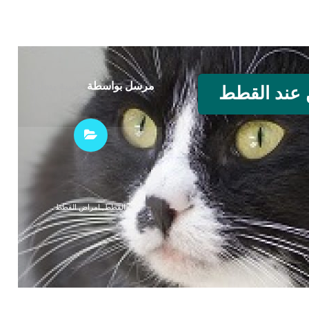
مرسل بواسطة
طبيبة بيطرية
 عند القطط
القطط
,
امراض القطط