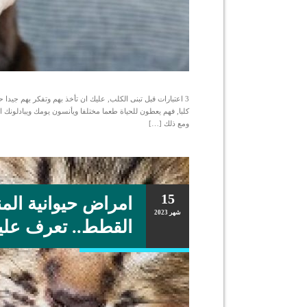
3 اعتبارات قبل تبنى الكلب, عليك ان تأخذ بهم وتفكر بهم جيدا
كلبا, فهم يعطون للحياة طعما مختلفا ويأنسون يومك ويبادلونك 
ومع ذلك […]
15
امراض حيوانية المن
شهر
2023
القطط.. تعرف عليه