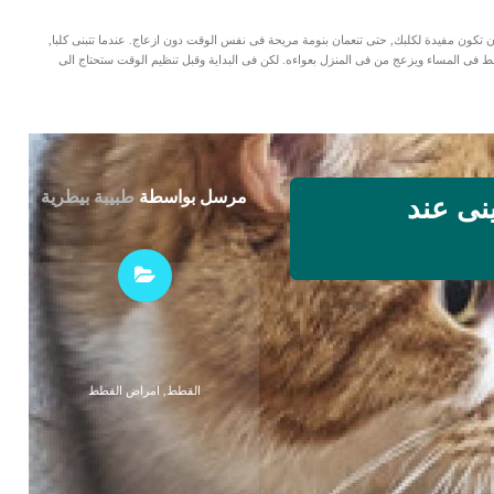
 ان تكون مفيدة لكلبك, حتى تنعمان بنومة مريحة فى نفس الوقت دون ازعاج. عندما تتبنى كلبا,
فى المساء ويزعج من فى المنزل بعواءه. لكن فى البداية وقبل تنظيم الوقت ستحتاج الى
مرسل بواسطة
طبيبة بيطرية
نى عند
القطط
,
امراض القطط