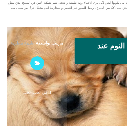
لتى تكونها العين لكى ترى الاشياء رؤية طبيعية واضحة. تعتبر شبكية العين هي النسيج الذي يبطن
 يعمل ككاميرا الدماغ ، وينقل الصور عبر العصي والمخاريط التي تشكل جزءًا من بنيته ، مما
مرسل بواسطة
طبيبة بيطرية
النوم عند
أمراض الكلاب
,
الكلاب