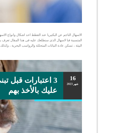
الاسهال الناجم عن البكتيريا عند القطط احد اشكال وانواع الا
المتسببة فىا لاسهال الذى سنطلعك عليه فى هذا المقال تعرف باس
البيئة ، تسكن عادة النباتات المتحللة والرواسب البحرية ، وكذلك
16
3 اعتبارات قبل تبن
شهر
2023
عليك بالأخذ بهم