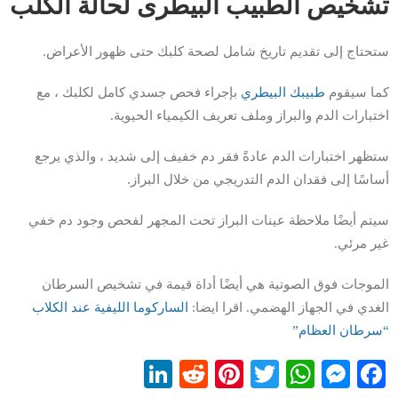
تشخيص الطبيب البيطرى لحالة الكلب
ستحتاج إلى تقديم تاريخ شامل لصحة كلبك حتى ظهور الأعراض.
كما سيقوم
طبيبك البيطري
بإجراء فحص جسدي كامل لكلبك ، مع
اختبارات الدم والبراز وملف تعريف الكيمياء الحيوية.
ستظهر اختبارات الدم عادةً فقر دم خفيف إلى شديد ، والذي يرجع
أساسًا إلى فقدان الدم التدريجي من خلال البراز.
سيتم أيضًا ملاحظة عينات البراز تحت المجهر لفحص وجود دم خفي
غير مرئي.
الموجات فوق الصوتية هي أيضًا أداة قيمة في تشخيص السرطان
الغدي في الجهاز الهضمي. اقرا ايضا:
الساركوما الليفية عند الكلاب
“سرطان العظام”
LinkedIn
Reddit
Pinterest
WhatsApp
Twitter
Messenger
Facebook