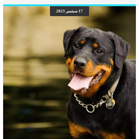
الحل الوحيد. قط سفينكس Sphynix Cat Breed رقم 9 – قط بيرمان البيرمان هو قط كبير
الحجم، وقد تجد أنه من الصعب للغاية أن تقول لا لتلك العيون الزرقاء المفعمة بالحيوية،
17 سبتمبر 2023
لكن يجب عليك أن تقول لا، لأن البيرمان سوف يسمن إذا سمحت له أن يأكل كمية […]