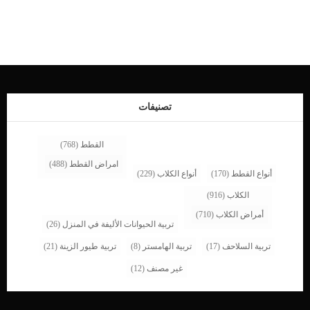
الشائعة الذى قد يفضلها قطك اكثر من غيرها. لماذا يقوم البعض بخلط الاطعمة الرطبة
مع الدراى فود ؟ _يقوم البعض بخلط الطعام الرطب مع الجاف بهدف زيادة الكمية. قد
تكون تملك كمية بسيطة من الرطب واخرى بسيطة من الدراى فود وتقوم بخلطهم
لتصبح كمية مناسبة للقط _كما ان هناك بعض مربى القطط يقومون بعملية الخلط اعتقادا
منه انها تزيد من الفائدة التى تعود على القط باكبر كم ممكن من العناصر الموجودة فى
النوعين. اقرا ايضا: كيف تمنع قطتك من اكل نباتات المنزل ؟ _احيانا يقوم المالكين بهذا
الخلط كنوع من انواع كسر الملل والروتين فى الانظمة الغذائية الخاصة بالقطة. اضف
[…]
تصنيفات
القطط
(768)
امراض القطط
(488)
أنواع القطط
(170)
أنواع الكلاب
(229)
الكلاب
(916)
أمراض الكلاب
(710)
تربية الحيوانات الأليفة في المنزل
(26)
تربية السلاحف
(17)
تربية الهامستر
(8)
تربية طيور الزينة
(21)
غير مصنف
(12)