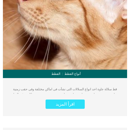
أنواع القطط
القطط
قط سلالة جاوة احد انواع السلالات التى نشأت فى اماكن مختلفة وفى حقب زمنية
مختلفة, منهم من جاء نتيجة طفرة طبيعية واخرون نتيجة تهجين بين سلالتين. فى البداية
كان يتم ارجاع قط سلالة جاوة الى القطط السيامى ولكنه نسخة طويلة الشعر. تم تسجيل
اقرأ المزيد
والاعتراف بسلالة جاوة فى عام 1986 من هذا القرن. تتشابه القطط فى صفات محددة
تفصلها عن الكلاب والحيوانات الاخرى, وداخل القطط توجد سلالات ولكل سلالة اختلافاتها
عن الاخرى. اقرأ ايضا: مقال شامل عن سلالة القطط المنزلية المستأنسة قط سلالة جاوة
لدية اختلافات شخصية وجسدية وطرق مختلفة للاعتناء والتغذية. اذا كنت تمتلك قطا من
سلالة جاوة فعليك قراءة هذا المقال حتى تستنير باكبر كم ممكن من المعلومات وتوفر له