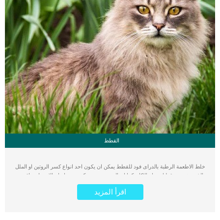
القطط
خلط الاطعمة الرطبة بالدراى فود للقطط يمكن ان يكون احد انواع كسر الروتين او الملل
الذى يشعر به قطتك تجاه الاكل. كما ان البعض يقوم به كنوع من انواع الاستفادة باقصى
فائدة صحية من النوعان. اقرأ ايضا: اسباب امتناع قطتك عن الاكل هناك 3 انواع من
اقرأ المزيد
الاطعمة الذى يعتمد عليها القط فى غذائه: الدراى فود المصنع, والاطعمة الرطبة المعلبة
مثل علب التونة والسالمون, والاطعمة البشرية التى تطهو فى المنزل. اذا اعتمد قطك
على الطعام الرطب فقط فيمكن ان تتأذى معدته ويتأثر هضمه وكذلك الحال عند اعتماده
فقط على الدراى فود. كما يعتبر خلط الاطعمة الرطبة بالدراى فود للقطط احد الاساليب