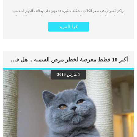
تراكم السوائل فى صدر الكلاب مشكلة خطيرة قد تؤثر على وظائف الجهاز التنفسى
ويسبب له مضاعفات مثل ضعف الرئتين وصعوبة التنفس ضيق التنفس هو العلامة التي
يعتمد بعدها التشخيص الطبي لإصابة الكلب بتراكم سوائل فى صدره . اقرا ايضا:صعوبة
اقرأ المزيد
التنفس عند الكلاب وعلاجها اذا وجدت كلبك يتنفس بصعوبة ويشعر بالخمول فعليك
بالتوجه للطبيب البيطرى فى اسرع وقت . أعراض تدل على تراكم السوائل فى صدر
كلبك يمر تراكم السوائل بأكثر من مرحلة الأولى : هو تراكم كمية قليلة من السوائل
الخمول والكسل الثانية : تراكم كمية كبيرة من السوائل فى صدر الكلب وصعوبة التنفس
سرعة وضيق التنفس مد العنق محاولا أخذ أكبر كمية من الهواءالجلوس في أوضاع غير
معتادة كما ستتحول الشفاه واللثه الى اللون الازرق بسبب نقص الاكسسجين فى
أكثر 10 قطط معرضة لخطر مرض السمنه .. هل قطتك منهم ؟
الدم انخفاض درجة حرارة الجسم الاكتئاب وشحوب الوجه اقرأ ايضا:التهاب الشعب
الهوائية عند الكلاب.. افضل طرق العلاج يتم تصنيف أنواع السوائل في الصدر عند الكلاب
بالطرق التالية : ارتشاح غير التهابي ” hydrothorax” ويحدث بسبب الضغط الناتج عن
5 مارس 2019
ارتفاع البروتين فى الدم تراكم السوائل الليمفاوى اللبنى ” chylothorax” كما يتراكم الدم
فى التجويف الجنبي “hemothorax” اسباب تراكم السوائل على الصد عند الكلاب غالبا ما
تكون تراكم السوائل على الصدر فى الكلاب عرض جانبى لمرض اخر ويوؤدى تراكم
السوائل الى الاعراض التالية استسقاء الصدر أمراض الكبد سوء التغذية ضعف […]