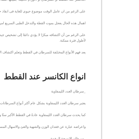
على الرغم من ان عامل الوقت موضوع حيوى للغاية فى انقاذ حيا
اهمال هذه الحال يعجل بموت القطة والتدخل الطبى السريع امر با
على الرغم من أن اكتشافه مبكرًا لا يؤدي دائمًا إلى تشخيص ج
لأطول فترة ممكنة.
يعد فهم الأنواع المختلفة للسرطان في القطط وتعلم اكتشاف ال
انواع الكانسر عند القطط
_سرطان الغدد الليمفاوية
يعتبر سرطان الغدد الليمفاوية بشكل عام أكثر أنواع السرطانات
كما يحدث سرطان الغدد الليمفاوية عادةً في القطط الأكبر سنًا 
واعراضه عبارة عن فقدان الوزن والشهية والقئ والاسهال المس
_سرطان الانسجة الرخوة