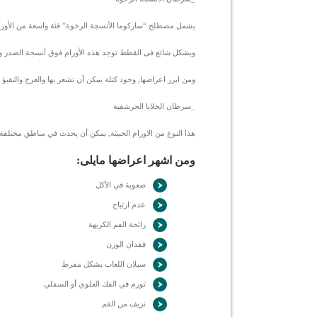
يشمل مصطلح “ساركوما الأنسجة الرخوة” فئة واسعة من الأورام 
وبشكل شائع فى القطط توجد هذه الأورام فوق أنسجة الصدر وا
ومن ابرز اعراضها, وجود كتلة يمكن أن تشعر بها والعرج والتقيؤ 
_سرطان الخلايا الحرشفية
هذا النوع من الاورام الخبيثة, يمكن أن يحدث في مناطق مختلفة
ومن اشهر اعراضها مايلى:
صعوبة في الأكل
عدم ارتياح
رائحة الفم الكريهة
فقدان الوزن
سيلان اللعاب بشكل مفرط
تورم في الفك العلوي أو السفلي
نزيف من الفم