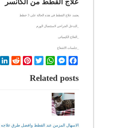
علاج القطط من الكانسر
يعتمد علاج القطط فى هذه الحالة على 3 خطط
_التدخل الجراحى لاستئصال الورم
_العلاج الكيميائى
_جلسات الاشعاع
dit
nterest
WhatsApp
Twitter
Messenger
Facebook
Related posts
الاسهال المزمن عند القطط وافضل طرق علاجه