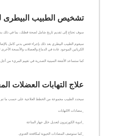
تشخيص الطبيب البيطرى لح
سوف تحتاج إلى تقديم تاريخ شامل لصحة قطتك، بما في ذلك بداي
سيقوم الطبيب البيطري بعد ذلك بإجراء فحص بدني كامل بالإضافة إ
الكرياتين الموجود عادة في الدماغ والعضلات والأنسجة الأخرى ل
كما ستساعد الأشعة السينية الصدرية في تقييم المريء من أجل 
علاج التهابات العضلات ال
سيحدد الطبيب مجموعة من الخطط العلاجية على حسب ما ت
_مضادات الالتهابات
_ادوية الكورتيزون لتعديل خلل جهاز المناعة
_كما ستوصف المضادات الحيوية لمكافحة العدوى.