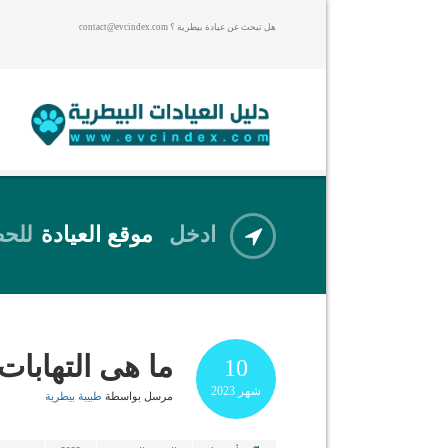
هل تبحث عن عيادة بيطرية ؟ contact@evcindex.com
ادخل
موقع العيادة
للحص
ما هى التهابا
10
شهر
2023
مرسل بواسطة
طبيبة بيطرية