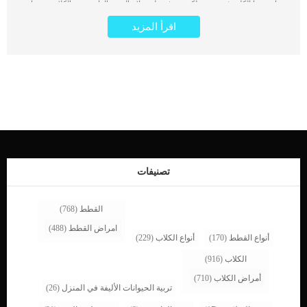
يعانى منها الكلب فى عينه. لكى نتعرف على علاج العيون الدامعة عند الكلاب يجب ان
نتعرف اولا على الاسباب الكامنة خلفها. فى هذا المقال سنقدم لك الاعراض المصاحبة
اقرأ المزيد
للعيون الدامعة الى جانب الاسباب وخطوات الطبيب البيطرى فى التشخيص. كما سنقدم
لك افضل الطرق العلاجية الخاصة بكلبك بناء على صحته العامة وسبب الاعراض. تشوهات
الجفون او العدوى او الصدمات قد تكون كامنة خلف العين الدامعة عند كلبك. رغم ان هذه
الحالة غير مرتبطة باى عوامل وراثية الا انها تشيع بين بعض السلالات اكثر من غيرها. البًا
ما تواجه الكلاب ذات الوجه التشريحي “المسطح أو المسحوق” مشاكل تتعلق بتصريف
القناة الدمعية, فتكون اكثر عرضه للاصابة بالعيون الدامعة. هذه الحالة المرضية لديها
مصطلح طبى يعرف باسم “Epiphora” كما يطلق عليها ايضا سيول العين او افرازات
العين السائلة. غالبًا ما تصبح العيون المائية ثانوية لمجموعة متنوعة من الحالات كما ذكرنا
فى السطور السابقة. من خلال الاعراض المصاحبة للدموع العين سنتمكن من معرفة
السبب الحقيقى خلفها. فى بعض الحالات يمكن ان يصاحب العين الدامعة ألم شديد للكلب
يفقده قدرا كبيرا من قدرته على ممارسة حياته. اعراض العيون الدامعة عند الكلاب اذا
لاحظت ايا من الاعراض المذكوره فى السطور التالية لا […]
تصنيفات
القطط
(768)
امراض القطط
(488)
أنواع القطط
(170)
أنواع الكلاب
(229)
الكلاب
(916)
أمراض الكلاب
(710)
تربية الحيوانات الأليفة في المنزل
(26)