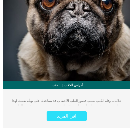
أمراض الكلاب
الكلاب
علامات وفاة الكلب بسبب قصور القلب الاحتقانى قد تساعدك على تهيأة نفسك لهذا
الحدث, واتخاذ جميع احتياطتك انت وباقى افراد الاسرة. يعتبر مرض قصور القلب
الاحتقانى من اخطر الحالات المرضية التى يمكن ان يتعرض لها جميع الكائنات الحية بما فى
اقرأ المزيد
ذلك الكلاب والقطط. كما ان القلب يعتبر عضوا رئيسيا فى جسم الكلاب, واى قصور به
يعتبر قصور فى باقى اجزاء الجسم. يحدث قصور القلب الاحتقاني (CHF) عندما يكون
القلب غير قادر على ضخ الدم بشكل كافٍ في جميع أنحاء الجسم. ينتج عن ذلك عودة
الدم إلى الرئتين وتراكم السوائل في تجاويف الجسم ، مما يقيد القلب والرئتين ويمنع