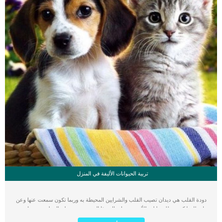
تربية الحيوانات الأليفة في المنزل
دودة القلب هي ديدان تصيب القلب والشرايين المحيطة به وربما تكون سمعت عنها وعن
اخطارها كمربي للحيوانات الأليفة. يتم انتقال هذا المرض من حيوان إلي اخر عن طريق
الحشرات التي تقوم بعض الحيوان المصاب ثم تنتقل لحيوان سليم وتقوم بعضة فتنقل له