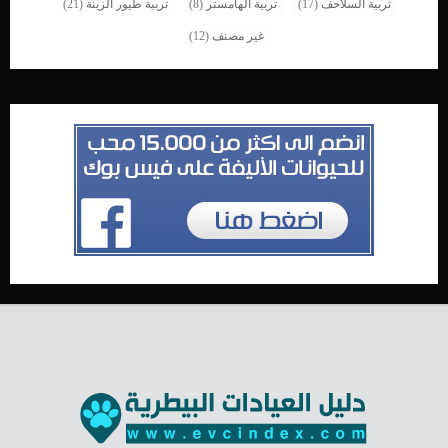
تربية السلاحف
(17)
تربية الهامستر
(8)
تربية طيور الزينة
(21)
غير مصنف
(12)