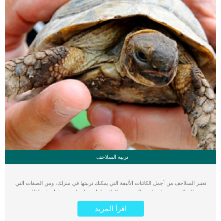
تربية السلاحف
تعتبر السلاحف من أجمل الكائنات الأليفة التي يمكنك تربيتها في منزلك، ومن الصفات التي
تميز السلاحف عن غيرها هى الحساسية الزائدة لما يحيط بها من عوامل بيئية لذلك يجب
عليك معرفة الطريقة الصحيحة لتربية السلاحف قبل شرائها، حيث تتطلب تربية السلاحف
اقرأ المزيد
في المنزل توفير جميع الاحتياجات اللازمة لها مثل المكان المناسب والغذاء والإضاءة والماء
مع الحرص على النظافة الجيدة، كل هذه العوامل تساهم في الحفاظ على السلاحف