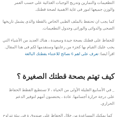
التطعيمات والتمارين وتدريج الوجبات الغذائية على حسب العمر
والوزن جميعها امور فى غاية الاهمية لصحة قطتك.
كما يجب ان تحتفظ بالملف الطبى الخاص بالقطة والذى يشمل تاريخها
الصحى والدوائى والوراثى وجدول التطعيمات.
للحفاظ على قطتك بصحة جيدة وسعيدة ، هناك العديد من الأشياء التي
يجب عليك القيام بها كجزء من رعايتها وسنقدمها لكم فى هذا المقال.
اقرأ ايضا:
تعرف على اهم 6 نصائح للاعتناء بقطتك البالغة
كيف تهتم بصحة قطتك الصغيرة ؟
_ في الأسابيع القليلة الأولى من الحياة ، لا تستطيع القطط الحفاظ
على درجة حرارة أجسامها. عادة ، يحتضنون أمهم لتوفير الدعم
الحراري.
_كما يمكنك المساعدة من خلال الحفاظ على صندوق ة في بيئة تتراوح