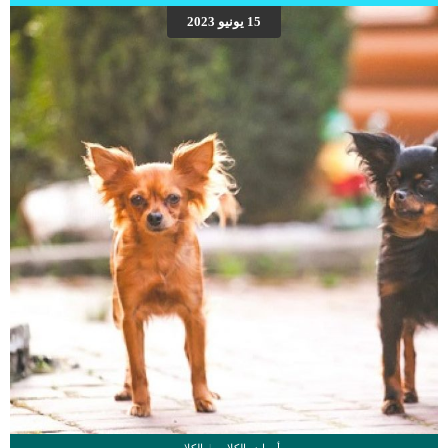
وأغشية الفم وذمة في الساقين اى تورم والتي قد تشكل حفرًا عند الضغط عليها بالإصبع
15 يونيو 2023
حكة في الجلد تقرحات الجلد قلة الشهية اكتئاب ارتفاع درجة حرارة الجسم اقرا ايضا:
الطبقات الدهنية تحت الجلد عند الكلاب الاسباب الكامنة خلف التهابات الاوعية الدموية فى
الجلد عند الكلب تفاعل دوائي سلبى تفاعلات اللقاح السيئة حساسية الطعام نمو غير
[…]