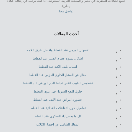
جميع العيادات البيطرية في مصر و المملكة العربية السعودية. اذا كنت ترغب في إضافة عيادة
بيطرية
تواصل معنا
أحدث المقالات
الاسهال المزمن عند القطط وافضل طرق علاجه
اشكال تشوه عظام الصدر عند القطط
اسباب تليف الكبد عند القطط
مقال عن الفشل الكلوى المزمن عند القطط
تشخيص الطبيب لنقص تجلط الدم الوراقى عند القطط
حلول البقع السوداء فى عيون القطط
خطورة امراض جلد الانف عند القطط
تفاصيل حول التفاعلات الغذائية عند القطط
كل ما يخص داء السكرى عند القطط
المقال الشامل عن اخصاء الكلاب