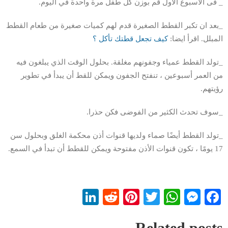
_ فى الاسبوع الاول قم بوزن كل طفل مرة واحدة في اليوم.
_بعد ان تكبر القطط الصغيرة قدم لهم كميات صغيرة من طعام القطط
المبلل. اقرأ ايضا:
كيف تجعل قطتك تأكل ؟
_تولد القطط عمياء وجفونهم مغلقة. بحلول الوقت الذي يبلغون فيه
من العمر أسبوعين ، تنفتح الجفون ويمكن للقط أن يبدأ في تطوير
رؤيتهم.
_سوف تحدث الكثير من الفوضى فكن حذرا.
_تولد القطط أيضًا صماء ولديها قنوات أذن محكمة الغلق وبحلول سن
17 يومًا ، تكون قنوات الأذن مفتوحة ويمكن للقطط أن تبدأ في السمع.
LinkedIn
Reddit
Pinterest
WhatsApp
Twitter
Messenger
Facebook
Related posts