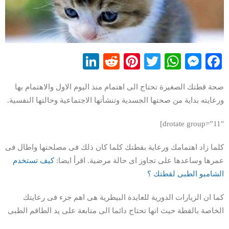
LinkedIn
Reddit
Pinterest
WhatsApp
Twitter
Messenger
Facebook
صحة قطتك الصغيرة تحتاج الى اهتمام منذ اليوم الاول والاهتمام بها
ورعايته بداية من صحتها الجسدية وتنشأتها الاجتماعية وحالتها النفسية.
drotate group=”11″]
كلما زاد اهتمامك ورعاية بقطتك كلما كان ذلك فى مصلحتها واطال فى
عمرها وساعدها على تجاوز اى حالة مرضية. اقرأ ايضا:
كيف تستخدم
الشامبو الطبى لقطتك ؟
كما ان الزيارات الدورية للعايدة البيطرية هى اهم جزء فى رعايتك
الخاصة بالقطة حيث انها تحتاج دائما الى متابعة على يد الطاقم الطبى