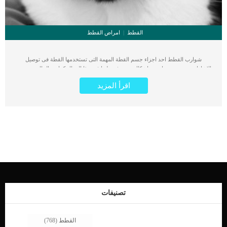
القطط
امراض القطط
شوارب القطط احد اجزاء جسم القطة المهمة التى تستخدمها القطة فى توصيل
الاشارات وتستفيد منها بعده اشكال سنتعرف عليها فى هذا المقال.كما هو الحال بخصوص
البشر ومعظم الكائنات الحية فان الاجساد تغطى بالشعيرات وكثيرا من الكائنات الحية
اقرأ المزيد
تمتلك شوارب تشبه شوارب القطة. اقرأ ايضا: حقيقة ارتباط تساقط الشعر بالسرطان
عند القططعلى الرغم من ان شوارب القطط تندلع من بصيلات الشعر مثل الشعيرات
الاخرى على جسم القطة الا انها تبرز بروزا واضحا اكثر من الشعيرات الاخرى. اوجه
اختلاف الشوارب عن الشعر العادى كما تعتبر الشوارب اكثر خشونة وسماكة من الشعر
العادى الموجود على الجسم ولها جذور عميقة تزيد عن عمق الشعر العادى 3 مرات.ايضا
يختلف النمط الدقيق وموقع الشعيرات باختلاف السلالة.اضف الى معلوماتك ان الشوارب
أكثر حساسية من الشعر العادي لأن البصيلات التي نشأت منها مليئة بالأوعية الدموية
والأعصاب.كما هو الحال بخصوص اطراف الاصابع عند الانسان من حيث الحساسية فان
الامر كذلك بخصوص شوارب القط.الانسان بعتمد على اطراف اصابعه فى حاسة اللمس
وكذلك القطط تعتمد على شواربها ووجها فى الشعور بلمس الاشياء. اقرأ ايضا: القط
الامريكي قصير الشعر American Shorthairلا تعتبر الشوارب مجرد مظهر على وجه
القطة او شعيرات مختلفة الشكل بينما هى معدات حسية مضبوطة خصيصًا لتوجيه القطة
تصنيفات
خلال الوظائف اليومية. اهمية شوارب القطط _ معدات حسية مضبوطة خصيصًا لتوجيه
[…]
القطط
(768)