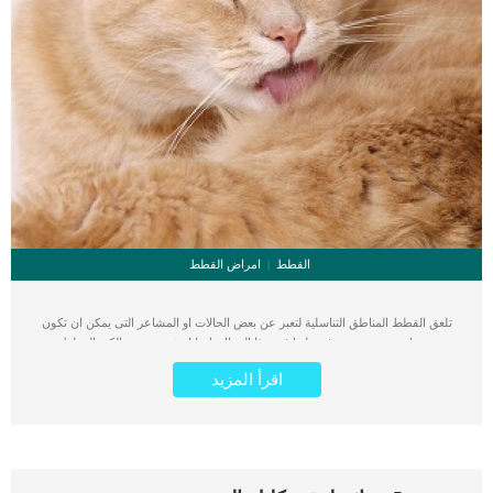
القطط
امراض القطط
تلعق القطط المناطق التناسلية لتعبر عن بعض الحالات او المشاعر التى يمكن ان تكون
جسدية او نفسية وسنتعرف عليها فى هذا المقال. احيانا يشعر بعض مالكى القطط من
الاحراج من قيام قطتك بهذا السلوك امام الزائرين او الاصدقاء. يمكن ان يشير كثرة لعق
اقرأ المزيد
المناطق التناسلية عند الكلاب على بعض الاحتياجات الجنسية عند القطط. كما ان القطط
لا تملك لغة الحوار, فلن تتمكن من طلب الزواج بلغة مسموعة ومفهومة, فنجد ان القطة
الانثى تلعق فرجها والذكر يلعق قضيبه وكلاهما يلعقان الشرج. اقرأ ايضا: التهابات المهبل
عند القطط وافضل طرق علاجها يمكنك ان تستمع بجميع سلوكيات القطة وهى تقفز
وتجرى وتلاحق كرة الخيط, بينما هذا السلوك مزعج وغير محبب للجميع. هل يعتبر اللعق
المستمر للمناطق التناسلية امرا طبيعيا ؟ فى عالم القطط يعتبر اللعق المستمر للمناطق