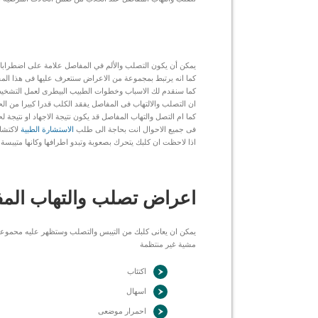
يمكن أن يكون التصلب والألم في المفاصل علامة على اضطرابات م
كما انه يرتبط بمجموعة من الاعراض سنتعرف عليها فى هذا المق
كما سنقدم لك الاسباب وخطوات الطبيب البيطرى لعمل التشخي
ان التصلب والالتهاب فى المفاصل يفقد الكلب قدرا كبيرا من ال
كما ام التصل والتهاب المفاصل قد يكون نتيجة الاجهاد او نتيجة
فى جميع الاحوال انت بحاجة الى طلب
الاستشارة الطبية
لاكتشاف
اذا لاحظت ان كلبك يتحرك بصعوبة وتبدو اطرافها وكانها متيبسة
اعراض تصلب والتهاب المف
يمكن ان يعانى كلبك من التيبس والتصلب وستظهر عليه محموعة
مشية غير منتظمة
اكتئاب
اسهال
احمرار موضعى