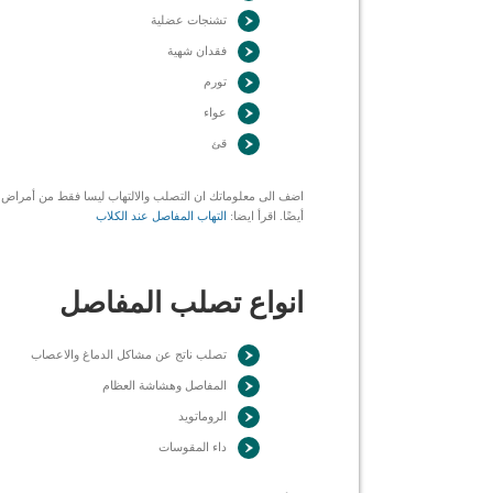
تشنجات عضلية
فقدان شهية
تورم
عواء
قئ
اضف الى معلوماتك ان التصلب والالتهاب ليسا فقط من أمراض ال
أيضًا. اقرأ ايضا:
التهاب المفاصل عند الكلاب
انواع تصلب المفاصل
تصلب ناتج عن مشاكل الدماغ والاعصاب
المفاصل وهشاشة العظام
الروماتويد
داء المقوسات