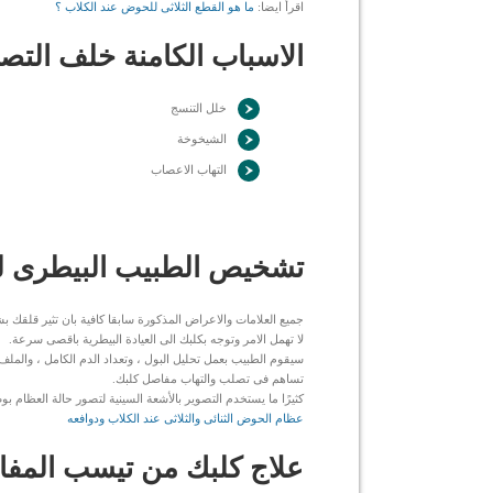
اقرأ ايضا:
ما هو القطع الثلاثى للحوض عند الكلاب ؟
الاسباب الكامنة خلف التصل
خلل التنسج
الشيخوخة
التهاب الاعصاب
تشخيص الطبيب البيطرى لح
جميع العلامات والاعراض المذكورة سابقا كافية بان تثير قلقك ب
لا تهمل الامر وتوجه بكلبك الى العيادة البيطرية باقصى سرعة.
سيقوم الطبيب بعمل تحليل البول ، وتعداد الدم الكامل ، والملف
تساهم فى تصلب والتهاب مفاصل كلبك.
كثيرًا ما يستخدم التصوير بالأشعة السينية لتصور حالة العظام
عظام الحوض الثنائى والثلاثى عند الكلاب ودوافعه
علاج كلبك من تيسب المف