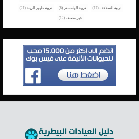
تربية السلاحف
(17)
تربية الهامستر
(8)
تربية طيور الزينة
(21)
غير مصنف
(12)