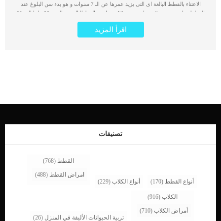
الاعتناء بالقطط البالغة اى التى يزيد عمرها عن الـ 7 سنوات و هو بدء سن البلوغ عند
القطط بداية من سن 7 سنوات وحتى 10 سنوات, والقط البالغ من العمر 11 عاما الى 15
عام يعتبر قط مسن. كما تشيع الأمراض فى القطط الأكبر سنا لذا فيجب عليك ان تقوم
اقرأ المزيد
بكشف دوري كل 6 أشهر حتى تكتشف الامراض والاصابات وتتم معالجتها قبل الوصول
لمرحلة الخطر. يعتبر الاعتناء بالقطط البالغة امرا هاما جدا للحفاظ على صحة قطتك التى
ترافقك منذ سنوات, سوف تظهر عليها العديد من التغيرات الشكلية والصحية يجب عليك
مراعاتها جيدا. اقرا ايضا: حركات الذيل عند القطط وتفسيرها إليك أكثر الأعراض المحتمل
ظهورها عند القطط من بعد سن السابعة خلل في الوزن “زيادة أو فقدان”. اقرأ ايضا: قلة
الشهية عند القططتغير فى عادات استخدام صندوق الفضلات قلة القدرة على الجري
والقفز. اقرأ ايضا: اختلال التوازن عند القطط واسبابهتغير عام في السلوك مثل الاختباء
التفاعلات مع جميع أفراد الأسرة ما هي الامراض الشائعة عند القطط البالغة امراض
الاسنان : تعتبر امراض الاسنان اكثر الامراض شيوعا عند القطط البالغة وجود ثقوب فى
اسنان القطة وهو ما يعرف بارتشاف الاسنان.هشاشة العظام والتهاب المفاصل والذى
يصيب أكثر من 90% من القطط البالغين. اقرأ ايضا: رد المفصل المخلوع بدون جراحة عند
القطط بالتفصيلالفشل الكلوي وأمراض […]
تصنيفات
القطط
(768)
امراض القطط
(488)
أنواع القطط
(170)
أنواع الكلاب
(229)
الكلاب
(916)
أمراض الكلاب
(710)
تربية الحيوانات الأليفة في المنزل
(26)