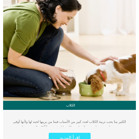
الكلاب
الكثير منا يحب تربية الكلاب لعدد كبير من الأسباب فمنا من يربيها لحبه لها ولأنها أوفى
صديق، ومنا من يربيها بغرض الحراسة وكل منا له غرضه وأياً كان الغرض منها يجب
التعرف على طرق التعامل مع الكلاب وطريقة التغذية السليمة للكلاب واحتياجتها الصحية
اقرأ المزيد
اليومية بشكل ملائم لها ولاحتياجاتها المتعددة. اولا يجب أن ندرك ان نوع الطعام المقدم