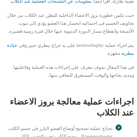
طبية طارئة. اقرأ ايضا:
معلومات عن التشنجات العضلية عند الكلاب
حيث تكمن خطورة بروز الاعضاء الداخلية للبطن عند الكلاب من خلال
تجاويف الجسم فى احتمالية انحسار هذا العضو يؤدي إلى موت
الأنسجة وانقطاع مسار الدورة الدموية عنها خلال فترة زمنية قصيرة.
يتم اجراء عملية herniorrhaphy على يد جراح بيطري خبير وفى
عيادة
بيطرية
مجهزة.
فى هذا المقال سوف نتعرف على إجراءات هذه العملية وفاعليتها
ومدى نجاحها والوقت المستغرق للتعافى منها.
اجراءات عملية معالجة بروز الاعضاء
عند الكلاب
تحتاج عملية تصحيح أوضاع العضو البارز فى جسم الكلب
herniorrhaphy الى وضع الكلب تحت التخدير الكلى.