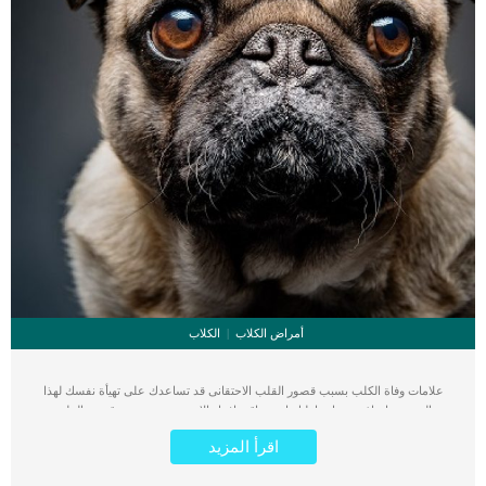
أمراض الكلاب
الكلاب
علامات وفاة الكلب بسبب قصور القلب الاحتقانى قد تساعدك على تهيأة نفسك لهذا
الحدث, واتخاذ جميع احتياطتك انت وباقى افراد الاسرة. يعتبر مرض قصور القلب
الاحتقانى من اخطر الحالات المرضية التى يمكن ان يتعرض لها جميع الكائنات الحية بما فى
اقرأ المزيد
ذلك الكلاب والقطط. كما ان القلب يعتبر عضوا رئيسيا فى جسم الكلاب, واى قصور به
يعتبر قصور فى باقى اجزاء الجسم. يحدث قصور القلب الاحتقاني (CHF) عندما يكون