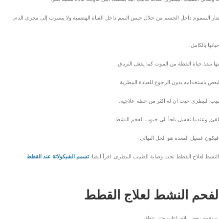
تشار السموم داخل الجسم من خلال حبس السم داخل القناة الهضمية ولا يتسرب إلى مجرى الدم.
اتها بالكامل.
ا تنقذ حياة القطة من الموت كما يفعل الترياق.
عض باستخدامه بدون الرجوع للعيادة البيطرية.
بيب البيطري حيث ان له اكثر من خطة علاجية.
 للقئ, وعندما تفشل يلجأ الى حبوب الفحم النشط.
كون غسيل المعدة هو الحل النهائي.
لنشط لعلاج القطط تحت وصاية الطبيب البيطرى. اقرأ ايضا:
تسمم الشيكولاتة عند القطط
لفحم النشط لعلاج القطط
سيقوم ببعض الإجراءات حتى تتعافى