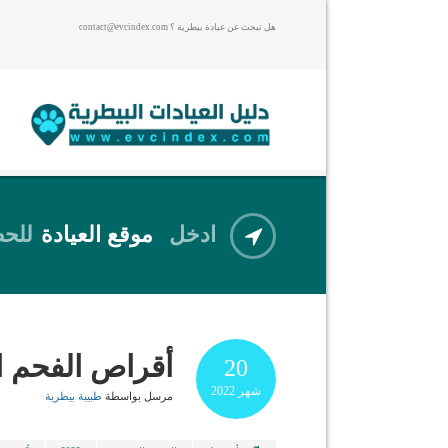
هل تبحث عن عيادة بيطرية ؟ contact@evcindex.com
ادخل
موقع العيادة
للحص
أقراص الفحم ا
20
شهر
2022
مرسل بواسطة
طبيبة بيطرية