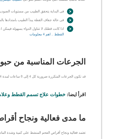
فى البداية يتحقق الطبيب من مستويات الصوديو
فى حالة جفاف القطة يبدأ الطبيب بامتدادها با
اذا كانت قطتك لا تتناول الدواء بسهولة فيمكن 
القطط .. اهم 4 معلومات
الجرعات المناسبة من حب
قد تكون الجرعات المتكررة ضرورية كل 4 إلى 8 ساعات لمدة 24 ساعة اعتمادًا على كمية المواد السامة التي ابتلعتها القطة.
اقرأ ايضا:
خطوات علاج تسمم القطط وعلاما
ما مدى فعالية ونجاح أقرا
تعتمد فعالية ونجاح أقراص الفحم المنشط على كمية وشدة المادة ا