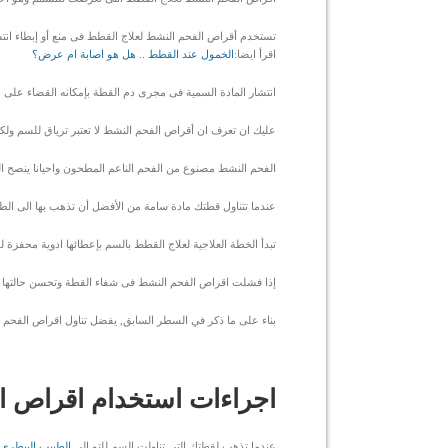
تستخدم أقراص الفحم النشط لعلاج القطط فى منع أو إبطاء ان
اقرأ ايضا:
الخمول عند القطط .. هل هو اصابة ام عرض؟
انتشار المادة السمية فى مجرى دم القطة بإمكانه القضاء على حي
عليك ان تعرف ان أقراص الفحم النشط لا تعتبر ترياق للسم ولكنه
الفحم النشط مصنوع من الفحم الناعم المطحون واحيانا ينصح الب
عندما تتناول قطتك مادة سامة من الأفضل أن تذهب بها الى الط
تبدأ الخطة العلاجية لعلاج القطط بالسم بإعطائها ادوية محفزة
إذا فشلت اقراص الفحم النشط فى شفاء القطة وتحسن حالتها في
بناء على ما ذكر في السطر السابق, يفضل تناول اقراص الفحم ا
اجراءات استخدام اقراص ا
عندما تذهب لقطتك التى تناولت السم للتو الى
الطبيب البيطرى