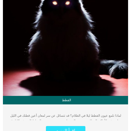
القطط
لماذا تلمع عيون القطط ليلا في الظلام؟ قد تتسائل عن سر لمعان أعين قطتك في الليل
وخاصة في الأماكن المظلمة. نوضح بالتفصيل سبب توهج عيون القطط المضيئة بالليل قد
تبدو قطتك الشيرازي السيامية أو البلدية هادئة ووديعة في النهار ووقت القيلولة وأثناء
اقرأ المزيد