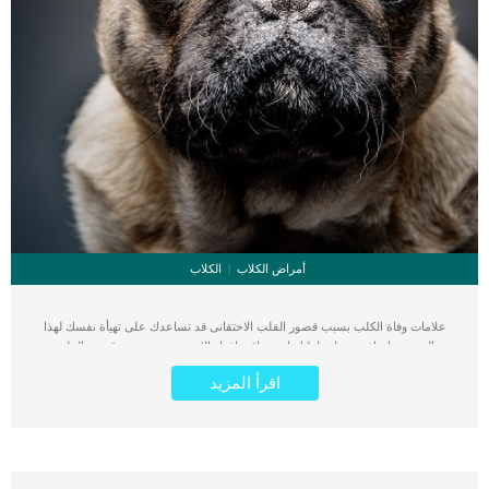
أمراض الكلاب
الكلاب
علامات وفاة الكلب بسبب قصور القلب الاحتقانى قد تساعدك على تهيأة نفسك لهذا
الحدث, واتخاذ جميع احتياطتك انت وباقى افراد الاسرة. يعتبر مرض قصور القلب
الاحتقانى من اخطر الحالات المرضية التى يمكن ان يتعرض لها جميع الكائنات الحية بما فى
اقرأ المزيد
ذلك الكلاب والقطط. كما ان القلب يعتبر عضوا رئيسيا فى جسم الكلاب, واى قصور به
يعتبر قصور فى باقى اجزاء الجسم. يحدث قصور القلب الاحتقاني (CHF) عندما يكون
القلب غير قادر على ضخ الدم بشكل كافٍ في جميع أنحاء الجسم. ينتج عن ذلك عودة
الدم إلى الرئتين وتراكم السوائل في تجاويف الجسم ، مما يقيد القلب والرئتين ويمنع
تدفق الأكسجين الكافي في جميع أنحاء الجسم. اقرا ايضا: اعراض وعلامات تضخم القلب
عند الكلاب فى هذا المقال سنطلعك على بعض العلامات التي تشير إلى أن كلبك قد