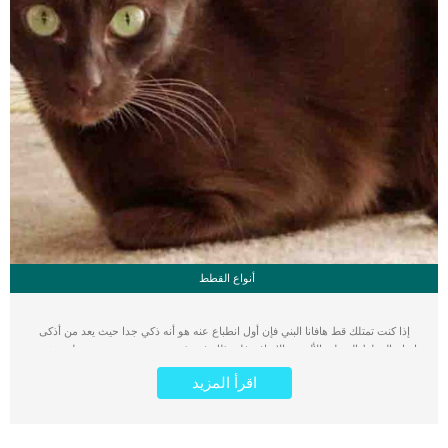
أنواع القطط
إذا كنت تمتلك قط هافانا البني فإن أول انطباع عنه هو أنه ذكي جدا حيث يعد من أذكى
انواع القطط المنزلية الأليفة، بالاضافة غلى ذلك فهو ذو حجم مميز و جسم عضلي رشيق.
يتمتع قط الهافانا البني “Havana Brown” بلون بني بالطبع كما هو واضح من اسمه، كما
اقرأ المزيد
يتميز بميزة مهمة وهي شكل الفك والوجه حيث يمتلك ملامح مميزة للغاية. ثالث مميزات
قط هافانا هو أذنيه، حيث يمتلك أذنين ذات شكل مميز وكبير، تنحني اذنية للأمام مضيفة
شكلا جذابا ومحببا و مميزا لهذه السلالة. مواصفات قط هافانا البني الجسدية هذا القط
أحد اشهر انواع القطط من حيث المواصفات الجسدية لما يمتلكه من مميزات عديدة