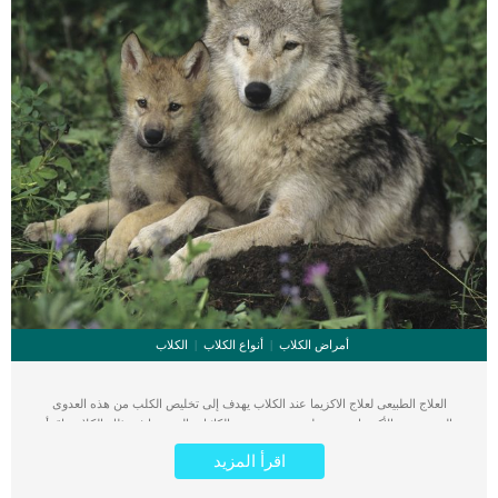
أمراض الكلاب
أنواع الكلاب
الكلاب
العلاج الطبيعى لعلاج الاكزيما عند الكلاب يهدف إلى تخليص الكلب من هذه العدوى
المزعجة. الأكزيما مرض جلدي يصيب جميع الكائنات الحية بما في ذلك الكلاب. اقرأ
ايضا: ماهى البقع الجلدية الداكنة عند الكلاب ؟ هناك طريقتان للعلاج, الأولى هى العلاج
اقرأ المزيد
التقليدى الذى يتضمن الدواء والتدخلات الكيميائية والثانية هى العلاج الطبيعى لإصابة
الاكزيما عند الكلاب. اا كنت تملك كلبا وقام طبيبك البيطرى بتشخيص إصابته بالاكزيما..