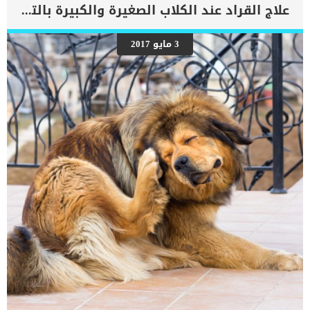
تدخلا جراحيا والذى يتطلب التخدير الكلى لقطتك. كما ان هذه العملية
علاج القراد عند الكلاب الصغيرة والكبيرة بالتفصيل : علاج نهائي للقراد
معقدة للغاية حيث يمكن ان يستغرق الطبيب اكثر من ثلاثة ساعات في
إصلاح كبسولة واحدة. غالبا ما تصيب القطط نفسها بافع المغامرة
والفضول ومن كثرة القفز والجرى فهى دائما معرضة للإصابات. اجراءات
3 مايو 2017
عملية إعادة بناء كبسولة المفصل عند القطط عندما يتم تشخيص حالة
قطتك باصابتها بخلل فى كبسولة المفصل فتوجه بها العيادة البيطرية,
سيقومون بعمل اللازم. فى بداية الامر سيقوم الطبيب البيطري بعمل
التحاليل والفحوصات الروتينية للتأكد من عدم وجود أى عوائق تمنع وضع
القطة تحت التخدير الكلى.عندما تظهر النتائج الإيجابية لهذه التحاليل
سيقوم الطبيب بتحديد موعد العملية.بناء على موعد العملية ستمنع قطتك
من […]