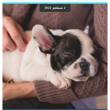
في القطط بسبب الارتفاع المفاجئ في النشاط الكهربائي للدماغ الذي
يسبب أعراضًا مثل الرعاش والتشنج. اقرا ايضا:نوبات الصرع عند القطط
2 سبتمبر 2022
“اليك الحل” اما الصرع هو المصطلح المستخدم لوصف حالة طبية عصبية
تتكرر فيها النوبات. اعراض الصرع عند القطط إخفاءسرعة لعق الشفاه
امالة الرأسفقدان الوعى انهيار جزئي أو كامل تشنج تيبس الأطراف مع
إغلاق المفاصل التبول أو التغوط السلس إفراط في إفراز اللعاب أو رغوة
في الفم […]