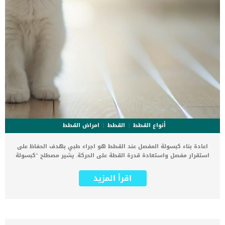
أنواع القطط
القطط
امراض القطط
اعادة بناء كبسولة المفصل عند القطط هو اجراء طبي بهدف الحفاظ على
استقرار مفصل واستعادة قدرة القطة على الحركة. يشير مصطلح “كبسولة
المفصل” الى مجموعة الانسجة الليفية والأربطة التي تحيط بالمفاصل
الموجودة فى جسم الكائن الحي مثل القطط. كما ان كبسولة المفصل عند
اقرأ المزيد
القطط تساعد على بقاء المفصل فى مكانه بالإضافة إلى حماية المفصل
من الحساسية وسلامة الانسجة الاخرى. هناك بعض الإصابات او الحالات
المرضية تصيب هذه المفاصل فتسبب التهاب وألم شديد للقطة. عندما
تتعرض قطتك لهذه الاصابة.فتوجه بها الى العيادة البيطرية لعمل اللازم
ولعلاج الألم والانزعاج. يحتاج اعادة بناء كبسولة المفصل عند القطط الى