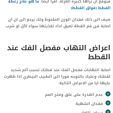
فتوقع ان تراها كثيرة العزلة. اقرأ ايضا:
ما هو علاج زغطة
القطط (فواق القطط)
ضيف الى ذلك فقدان الوزن الملحوظ ولك يرجع الى ان اى
اصابة فى فم القطة تعيق اداء تغذيتها سواء اكل او شرب.
اعراض التهاب مفصل الفك عند
القطط
اصابة التهابات مفصل الفك عند قطتك تسبب ألم شديد
لقطتك وعليك بالتوجه فورا الى الطبيب البيطري اذا ظهرت
عليها ايا من الاعراض التالية:
عدم القدرة على غلق وفتح الفم
فقدان الشهية
سيلان اللعاب