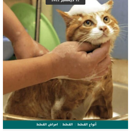
الطقس الدافئ داخل المنزل لكلبك يعرضه لهذه الحساسية نتيجة تراكم
العفن والغبار فى اجهزة التدفئة. هناك اكثر من طريقة لحماية كلبك من
الاصابة بهذه الحساسية مثل الحفاظ على الرطوبة أقل من 40٪ داخل
المنزل. كما ان التنظيف المستمر لفلاتر اجهزة التدفئة يساعد على تنقيتها
من الغبار والعث الذى […]
أنواع القطط
القطط
امراض القطط